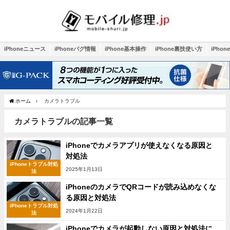
iPhoneニュース
iPhoneバグ情報
iPhone基本操作
iPhone裏技使い方
iPho
ホーム
カメラトラブル
カメラトラブルの記事一覧
iPhoneでカメラアプリが使えなくなる原因と
対処法
iPhoneトラブル対処
2025年1月13日
法
iPhoneのカメラでQRコードが読み込めなくな
る原因と対処法
iPhoneトラブル対処
2024年1月22日
法
iPhoneでカメラが起動しない原因と対処法に