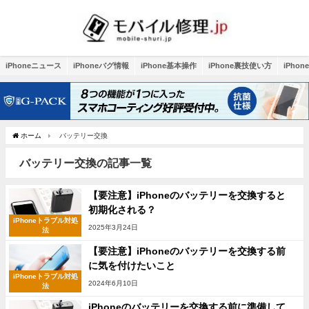
iPhoneニュース
iPhoneバグ情報
iPhone基本操作
iPhone裏技使い方
iPho
ホーム
バッテリー交換
バッテリー交換の記事一覧
【要注意】iPhoneのバッテリーを交換すると
初期化される？
iPhoneトラブル対処
2025年3月24日
法
【要注意】iPhoneのバッテリーを交換する前
に気を付けたいこと
iPhoneトラブル対処
2024年6月10日
法
iPhoneのバッテリーを交換する前に準備して