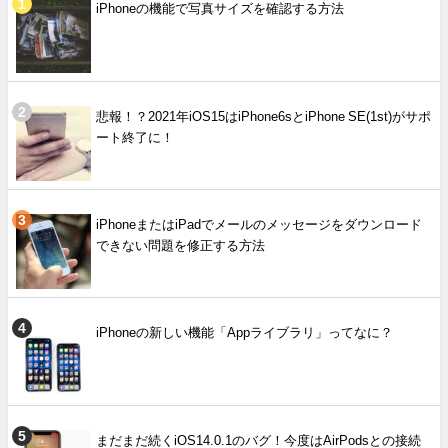
iPhoneの機能で写真サイズを確認する方法
悲報！？2021年iOS15はiPhone6sとiPhone SE(1st)がサポ
ート終了に！
iPhoneまたはiPadでメールのメッセージをダウンロード
できない問題を修正する方法
iPhoneの新しい機能「Appライブラリ」ってなに？
まだまだ続くiOS14.0.1のバグ！今度はAirPodsとの接続