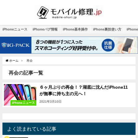
iPhoneニュース
iPhoneバグ情報
iPhone基本操作
iPhone裏技使い方
iPho
ホーム
再会
再会の記事一覧
６ヶ月ぶりの再会！？湖底に沈んだiPhone11
が無事に持ち主の元へ！
2021年3月10日
iPhoneニュース
よく読まれている記事