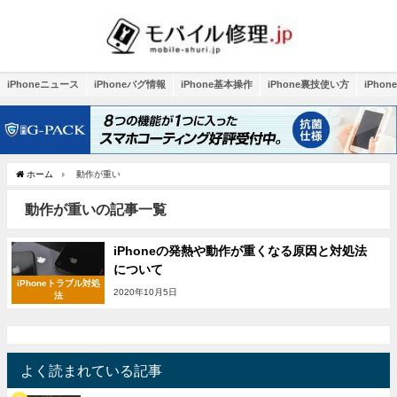
iPhoneニュース
iPhoneバグ情報
iPhone基本操作
iPhone裏技使い方
iPho
ホーム
動作が重い
動作が重いの記事一覧
iPhoneの発熱や動作が重くなる原因と対処法
について
iPhoneトラブル対処
2020年10月5日
法
よく読まれている記事