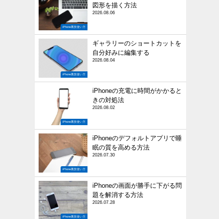
図形を描く方法
2026.08.06
iPhone裏技使い方
ギャラリーのショートカットを
自分好みに編集する
2026.08.04
iPhone裏技使い方
iPhoneの充電に時間がかかると
きの対処法
2026.08.02
iPhone裏技使い方
iPhoneのデフォルトアプリで睡
眠の質を高める方法
2026.07.30
iPhone裏技使い方
iPhoneの画面が勝手に下がる問
題を解消する方法
2026.07.28
iPhone裏技使い方