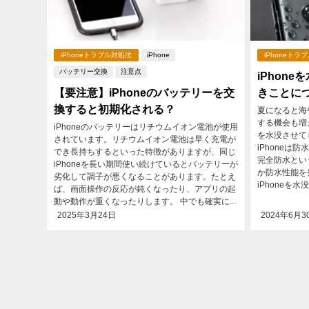
iPhoneトラブル対処法
iPhone
iPhoneトラ
バッテリー交換
注意点
iPhon
【要注意】iPhoneのバッテリーを交
きことに
換すると初期化される？
夏になると海
する機会も増
iPhoneのバッテリーはリチウムイオン電池が使用
を水没させて
されています。リチウムイオン電池は早く充電が
iPhone
でき長持ちするといった特徴がありますが、同じ
完全防水とい
iPhoneを長い期間使い続けているとバッテリーが
か防水性能を
劣化して調子が悪くなることがあります。たとえ
iPhoneを
ば、画面操作の反応が鈍くなったり、アプリの起
動や動作が重くなったりします。 中でも確実に...
2025年3月24日
2024年6月3