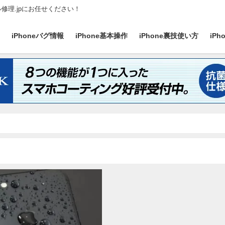
ル修理.jpにお任せください！
ス
iPhoneバグ情報
iPhone基本操作
iPhone裏技使い方
iP