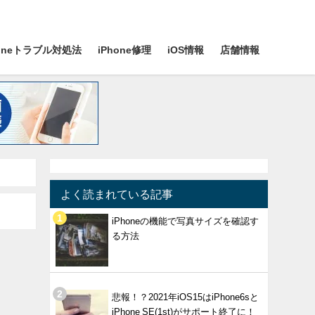
honeトラブル対処法
iPhone修理
iOS情報
店舗情報
よく読まれている記事
iPhoneの機能で写真サイズを確認す
る方法
悲報！？2021年iOS15はiPhone6sと
iPhone SE(1st)がサポート終了に！