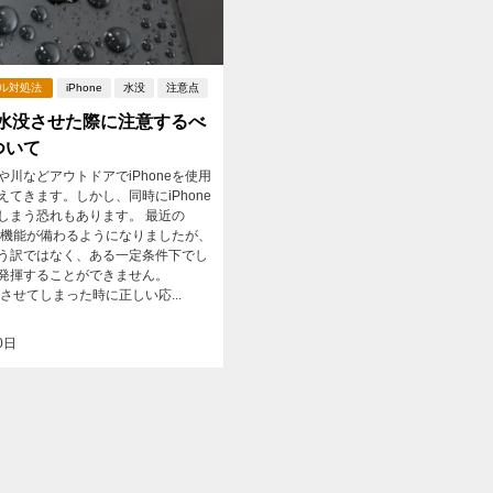
ブル対処法
iPhone
水没
注意点
eを水没させた際に注意するべ
ついて
や川などアウトドアでiPhoneを使用
えてきます。しかし、同時にiPhone
しまう恐れもあります。 最近の
は防水機能が備わるようになりましたが、
う訳ではなく、ある一定条件下でし
発揮することができません。
水没させてしまった時に正しい応...
0日