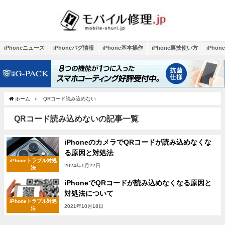
iPhoneニュース
iPhoneバグ情報
iPhone基本操作
iPhone裏技使い方
iPho
ホーム
QRコード読み込めない
QRコード読み込めないの記事一覧
iPhoneのカメラでQRコードが読み込めなくな
る原因と対処法
iPhoneトラブル対処
2024年1月22日
法
iPhoneでQRコードが読み込めなくなる原因と
対処法について
iPhoneトラブル対処
2021年10月18日
法