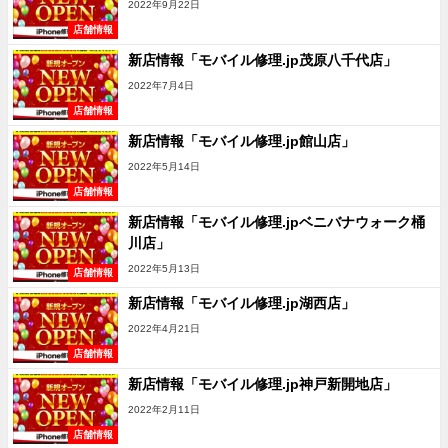
2022年9月22日
店舗情報
新店情報「モバイル修理.jp茂原八千代店」
2022年7月4日
店舗情報
新店情報「モバイル修理.jp館山店」
2022年5月14日
店舗情報
新店情報「モバイル修理.jpベニバナウォーク桶
川店」
2022年5月13日
店舗情報
新店情報「モバイル修理.jp湖西店」
2022年4月21日
店舗情報
新店情報「モバイル修理.jp神戸新開地店」
2022年2月11日
店舗情報