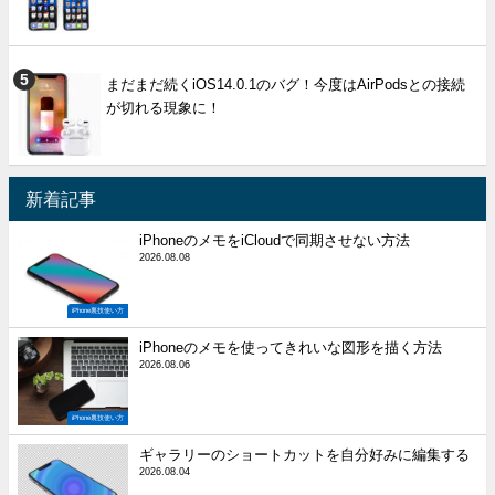
まだまだ続くiOS14.0.1のバグ！今度はAirPodsとの接続
が切れる現象に！
新着記事
iPhoneのメモをiCloudで同期させない方法
2026.08.08
iPhone裏技使い方
iPhoneのメモを使ってきれいな図形を描く方法
2026.08.06
iPhone裏技使い方
ギャラリーのショートカットを自分好みに編集する
2026.08.04