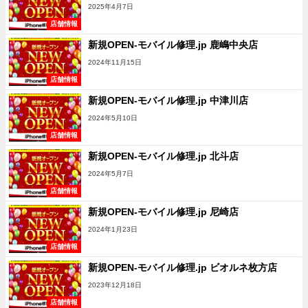
2025年4月7日
店舗情報
新規OPEN-モバイル修理.jp 鹿嶋中央店
2024年11月15日
店舗情報
新規OPEN-モバイル修理.jp 中津川店
2024年5月10日
店舗情報
新規OPEN-モバイル修理.jp 北斗店
2024年5月7日
店舗情報
新規OPEN-モバイル修理.jp 尼崎店
2024年1月23日
店舗情報
新規OPEN-モバイル修理.jp ビオルネ枚方店
2023年12月18日
店舗情報