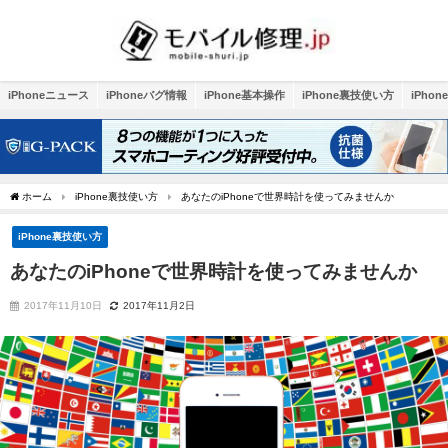
iPhoneニュース
iPhoneバグ情報
iPhone基本操作
iPhone裏技使い方
iPho
ホーム
iPhone裏技使い方
あなたのiPhoneで世界時計を使ってみませんか
iPhone裏技使い方
あなたのiPhoneで世界時計を使ってみませんか
2017年11月10日
2017年11月2日