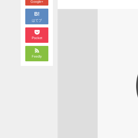
Google+
B!
はてブ
Pocket
Feedly