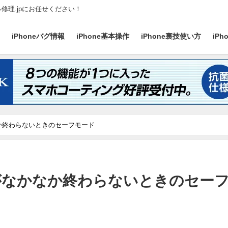
ル修理.jpにお任せください！
ス
iPhoneバグ情報
iPhone基本操作
iPhone裏技使い方
iP
なか終わらないときのセーフモード
動がなかなか終わらないときのセー
日