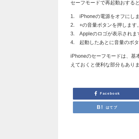
セーフモードで再起動おする
1. iPhoneの電源をオフにし
2. +の音量ボタンを押しま
3. Appleのロゴが表示さ
4. 起動したあとに音量のボ
iPhoneのセーフモードは
えておくと便利な部分もあり
Facebook
はてブ