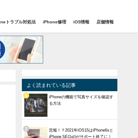
honeトラブル対処法
iPhone修理
iOS情報
店舗情報
よく読まれている記事
iPhoneの機能で写真サイズを確認す
る方法
フ
悲報！？2021年iOS15はiPhone6sと
iPhone SE(1st)がサポート終了に！