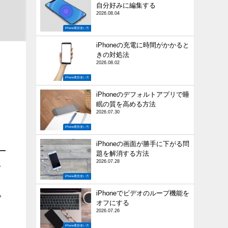
自分好みに編集する
2026.08.04
iPhone裏技使い方
iPhoneの充電に時間がかかると
きの対処法
2026.08.02
マ
iPhone裏技使い方
。
iPhoneのデフォルトアプリで睡
眠の質を高める方法
2026.07.30
iPhone裏技使い方
iPhoneの画面が勝手に下がる問
題を解消する方法
2026.07.28
ケ
iPhone裏技使い方
ま
iPhoneでビデオのループ機能を
い
オフにする
2026.07.26
iPhone裏技使い方