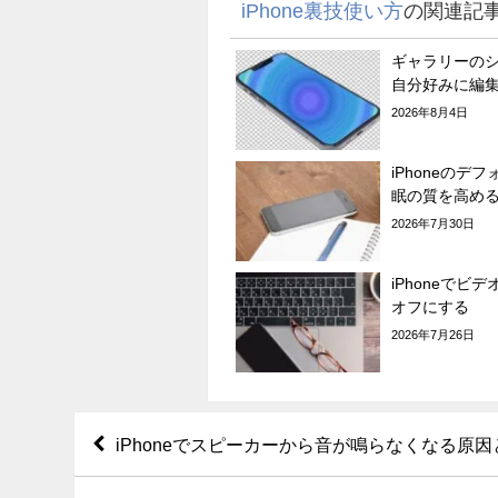
iPhone裏技使い方
の関連記
ギャラリーの
自分好みに編
2026年8月4日
iPhoneのデ
眠の質を高め
2026年7月30日
iPhoneでビ
オフにする
2026年7月26日
iPhoneでスピーカーから音が鳴らなくなる原