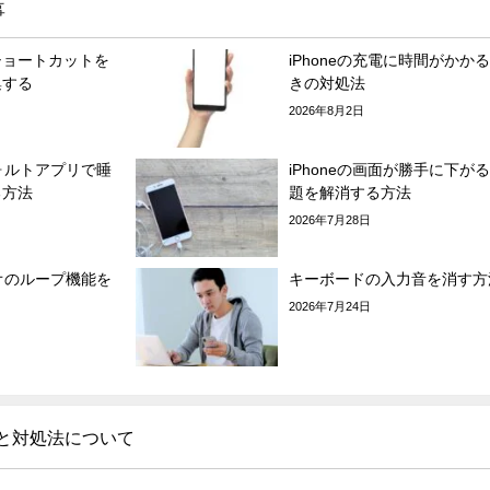
事
ショートカットを
iPhoneの充電に時間がかか
集する
きの対処法
2026年8月2日
フォルトアプリで睡
iPhoneの画面が勝手に下が
る方法
題を解消する方法
2026年7月28日
デオのループ機能を
キーボードの入力音を消す方
2026年7月24日
因と対処法について