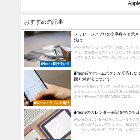
App
おすすめの記事
メッセージアプリの文字数を表示さ
法は
iPhoneのメッセージアプリを使ってメー
きに、文字数がどのぐらいになっているの
っている人もいるのではないでしょうか。文字
iPhone裏技使い方
iPhone7でホームボタンが反応しな
因と対処法について
iPhone7を使用していて「突然ホームボ
なくなった」といった症状で困った経験は
んか？iPhone7の物理的な故障には色...
iPhoneトラブル対処法
iPhoneのカレンダー表記を常に今
iPhoneのカレンダーにスケジュールを入
人も多いのではないでしょうか。毎日のこ
え、もっと使いやすくできたら…と思うことも