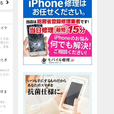
れる
タイマ
こともあ
眠導入の
す。音楽
いとき
ariのタ
ったもの
消すま
り消す」
ている
..