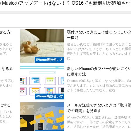
le Musicのアップデートはない！？iOS16でも新機能が追加さ
せる方
寝付けないときにこそ使ってほしい
ー機能
ルを送ると
寝苦しい夜など、寝付けずに困ってしまう
か気にな
るのではないでしょうか。ちょっとした睡
...
役割として音楽を流すこともあると思いま
に...
iPhone裏技使い方
くなる原
新しいiPhoneのタブバーが使いにく
に戻す方法
タンが反応し
iPhoneのiOS15より追加になった機能に、Saf
ありませ
ブがあります。もともとは画面の上部にあ
が下に移動しただけでなく、左右...
iPhone裏技使い方
日にする
メールが送信できないときは「取り
での時間」を見直す
力している
ととはい
iPhoneのiOS16より追加された「送信を取
...
機能ですが、一部ではこの設定をオンにし
と、送信したメールが「送信済ボックス」に.