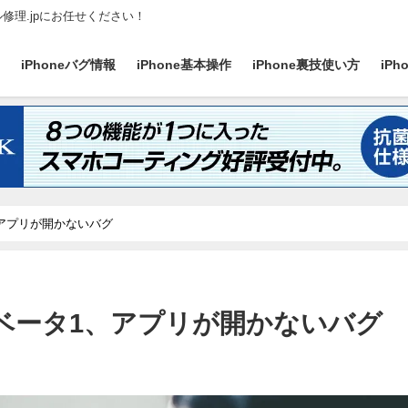
ル修理.jpにお任せください！
ス
iPhoneバグ情報
iPhone基本操作
iPhone裏技使い方
iP
、アプリが開かないバグ
けベータ1、アプリが開かないバグ
日