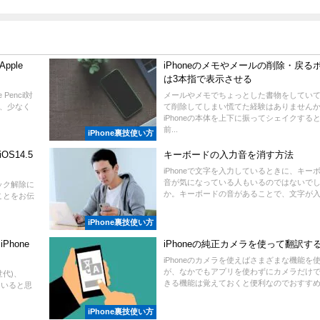
pple
iPhoneのメモやメールの削除・戻る
は3本指で表示させる
encil対
メールやメモでちょっとした書物をしてい
は、少なく
て削除してしまい慌てた経験はありません
iPhoneの本体を上下に振ってシェイクする
前...
iPhone裏技使い方
S14.5
キーボードの入力音を消す方法
iPhoneで文字を入力しているときに、キー
音が気になっている人もいるのではないで
ロック解除に
か。キーボードの音があることで、文字が入力
ることをお伝
iPhone裏技使い方
Phone
iPhoneの純正カメラを使って翻訳す
iPhoneのカメラを使えばさまざまな機能を
が、なかでもアプリを使わずにカメラだけ
2世代)、
きる機能は覚えておくと便利なのでおすすめで
人もいると思
iPhone裏技使い方