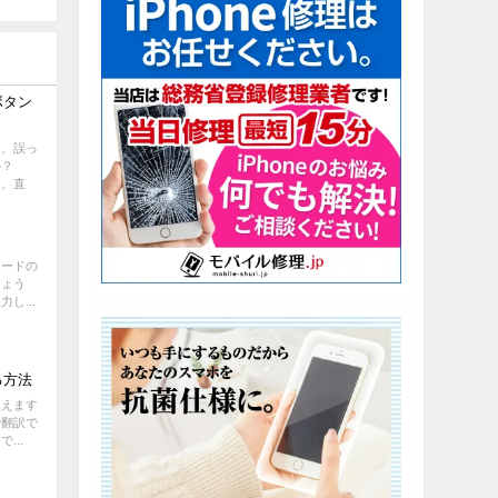
ボタン
て、誤っ
か？
と、直
ボードの
しょう
し...
る方法
使えます
で翻訳で
...