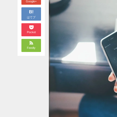
Google+
B!
はてブ
Pocket
Feedly