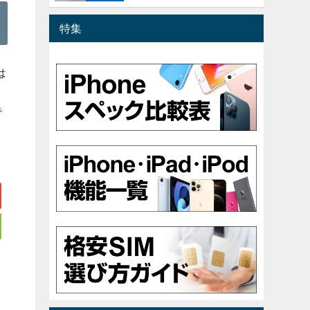
特集
は
で