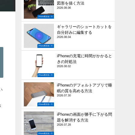
図形を描く方法
2026.08.06
iPhone裏技使い方
ギャラリーのショートカットを
自分好みに編集する
2026.08.04
iPhone裏技使い方
iPhoneの充電に時間がかかると
きの対処法
2026.08.02
iPhone裏技使い方
iPhoneのデフォルトアプリで睡
い
眠の質を高める方法
2026.07.30
iPhone裏技使い方
が
iPhoneの画面が勝手に下がる問
題を解消する方法
2026.07.28
iPhone裏技使い方