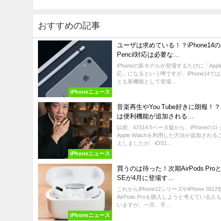
おすすめの記事
ユーザは求めている！？iPhone14のA
Pencil対応は必要な…
iPhoneの新モデルが登場するたびに「Apple P
応」になるという噂ですが、iPhone14で
とも新機能として登場...
iPhoneニュース
音楽再生やYou Tube好きに朗報！？iO
は便利機能が追加される…
以前、iOS14.5ベータ版から、iPhoneの
Apple Watchを利用した方法が追加され
えしましたが、iOS1...
iPhoneニュース
買うのは待った！次期AirPods Proとi
SEが4月に登場す…
これからiPhone12シリーズやiPhone SE(
AirPods Proを購入しようと考えている
いますが、一旦、手...
iPhoneニュース