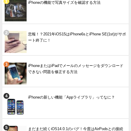
iPhoneの機能で写真サイズを確認する方法
悲報！？2021年iOS15はiPhone6sとiPhone SE(1st)がサポ
ート終了に！
iPhoneまたはiPadでメールのメッセージをダウンロード
できない問題を修正する方法
iPhoneの新しい機能「Appライブラリ」ってなに？
まだまだ続くiOS14.0.1のバグ！今度はAirPodsとの接続