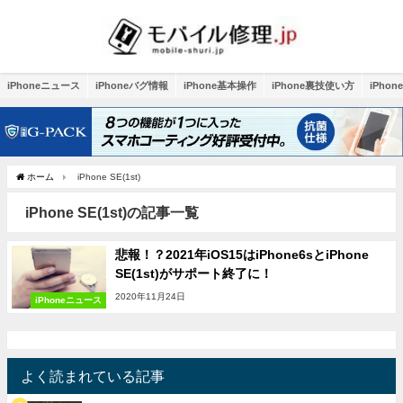
iPhoneニュース
iPhoneバグ情報
iPhone基本操作
iPhone裏技使い方
iPho
ホーム
iPhone SE(1st)
iPhone SE(1st)の記事一覧
悲報！？2021年iOS15はiPhone6sとiPhone
SE(1st)がサポート終了に！
2020年11月24日
iPhoneニュース
よく読まれている記事