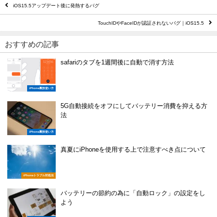
iOS15.5アップデート後に発熱するバグ
TouchIDやFaceIDが認証されないバグ｜iOS15.5
おすすめの記事
safariのタブを1週間後に自動で消す方法
iPhone裏技使い方
5G自動接続をオフにしてバッテリー消費を抑える方
法
iPhone裏技使い方
真夏にiPhoneを使用する上で注意すべき点について
iPhoneトラブル対処法
バッテリーの節約の為に「自動ロック」の設定をし
よう