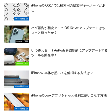
iPhoneのiOS14では検索用の絵文字キーボードがあ
る
iPhone裏技使い方
バグ報告が相次ぐ！？iOS13へのアップデートはち
ょっと待ったか？
iPhoneバグ情報
いつ終わる！？AirPodsを強制的にアップデートする
ツールを開発中！
iPhoneニュース
iPhoneの本体が熱い！を解消する方法は？
iPhone裏技使い方
iPhoneのbookアプリをもっと便利に使いこなす方法
iPhone裏技使い方