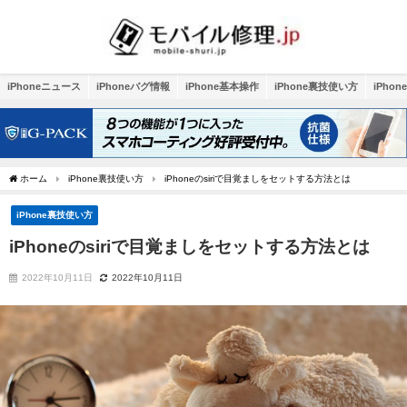
iPhoneニュース
iPhoneバグ情報
iPhone基本操作
iPhone裏技使い方
iPho
ホーム
iPhone裏技使い方
iPhoneのsiriで目覚ましをセットする方法とは
iPhone裏技使い方
iPhoneのsiriで目覚ましをセットする方法とは
2022年10月11日
2022年10月11日