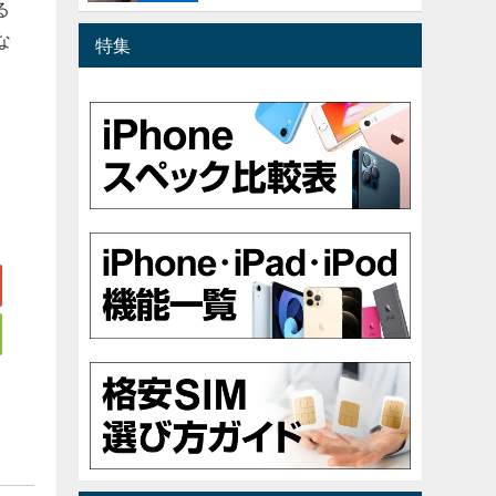
る
な
特集
。