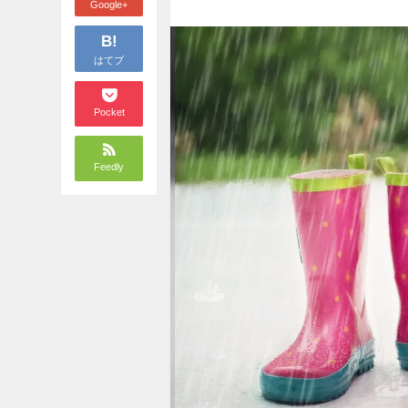
Google+
B!
はてブ
Pocket
Feedly