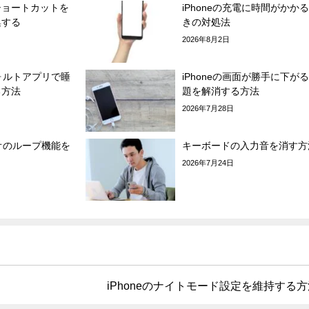
ショートカットを
iPhoneの充電に時間がかか
集する
きの対処法
2026年8月2日
フォルトアプリで睡
iPhoneの画面が勝手に下が
る方法
題を解消する方法
2026年7月28日
デオのループ機能を
キーボードの入力音を消す方
2026年7月24日
iPhoneのナイトモード設定を維持する方