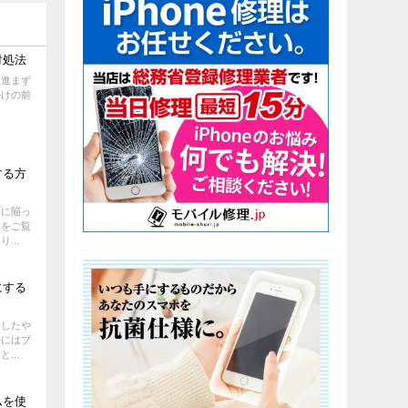
対処法
に進まず
かけの前
する方
プに陥っ
事をご覧
...
にする
としたや
かにはプ
...
ムを使