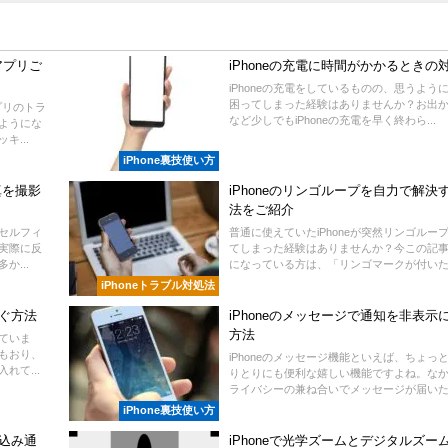
をアプリご
iPhoneの充電に時間がかかるときの
iPhoneの充電をしているものの、思うよう
困ってしまった経験はありませんか？お出
プリのトラ
など少しでもiPhoneの充電を早く終わら...
ようにな
...
iPhone裏技使い方
真を撮影
iPhoneのリンゴループを自力で解決
法をご紹介
たセルフィ
普通に使えていたiPhoneが突然リンゴルー
実際に反
てしまった経験はありませんか？今この記
...
になっている方は、「リンゴマークが付いたり
iPhoneトラブル対処法
防ぐ方法
iPhoneのメッセージで通知を非表示
方法
していま
もおり、
iPhoneのメッセージ機能といえば、ちょっ
れて...
りとりにも便利な嬉しい機能ですよね。な
ライバシーの兼ね合いでメッセージが届いたと
iPhone裏技使い方
り込み通
iPhoneで光学ズームとデジタルズー