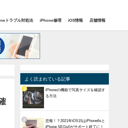
honeトラブル対処法
iPhone修理
iOS情報
店舗情報
よく読まれている記事
iPhoneの機能で写真サイズを確認す
る方法
確
悲報！？2021年iOS15はiPhone6sと
iPhone SE(1st)がサポート終了に！