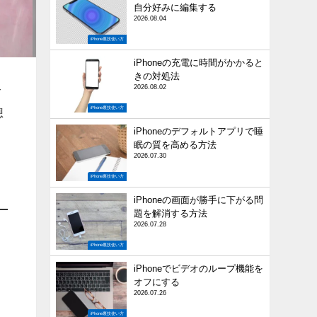
自分好みに編集する
2026.08.04
iPhone裏技使い方
iPhoneの充電に時間がかかると
きの対処法
2026.08.02
て
iPhone裏技使い方
想
iPhoneのデフォルトアプリで睡
眠の質を高める方法
2026.07.30
iPhone裏技使い方
iPhoneの画面が勝手に下がる問
題を解消する方法
2026.07.28
iPhone裏技使い方
iPhoneでビデオのループ機能を
オフにする
2026.07.26
iPhone裏技使い方