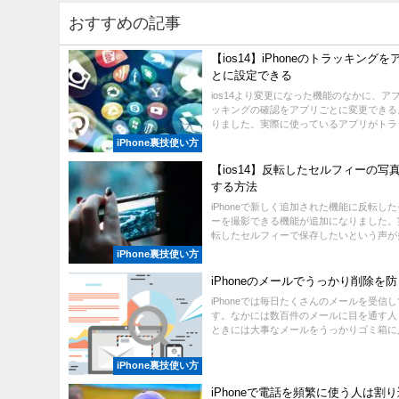
おすすめの記事
【ios14】iPhoneのトラッキング
とに設定できる
ios14より変更になった機能のなかに、ア
ッキングの確認をアプリごとに変更できる
りました。実際に使っているアプリがトラッキ
iPhone裏技使い方
【ios14】反転したセルフィーの写
する方法
iPhoneで新しく追加された機能に反転し
ーを撮影できる機能が追加になりました。
転したセルフィーで保存したいという声が多か
iPhone裏技使い方
iPhoneのメールでうっかり削除を
iPhoneでは毎日たくさんのメールを受信
す。なかには数百件のメールに目を通す人
ときには大事なメールをうっかりゴミ箱に入
iPhone裏技使い方
iPhoneで電話を頻繁に使う人は割