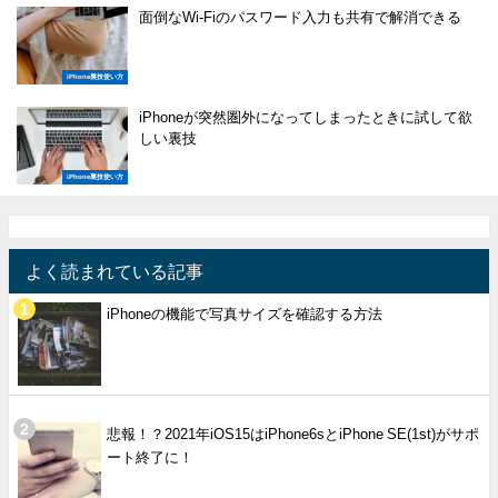
面倒なWi-Fiのパスワード入力も共有で解消できる
iPhone裏技使い方
iPhoneが突然圏外になってしまったときに試して欲
しい裏技
iPhone裏技使い方
よく読まれている記事
iPhoneの機能で写真サイズを確認する方法
悲報！？2021年iOS15はiPhone6sとiPhone SE(1st)がサポ
ート終了に！