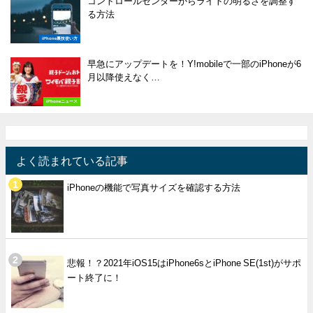
コントロールセンターからライトの明るさを調整す
る方法
iPhone裏技使い方
早急にアップデートを！Y!mobileで一部のiPhoneが6
月以降使えなく…
iPhoneニュース
よく読まれている記事
iPhoneの機能で写真サイズを確認する方法
悲報！？2021年iOS15はiPhone6sとiPhone SE(1st)がサポ
ート終了に！