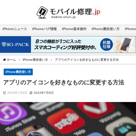
iPhoneニュース
iPhoneバグ情報
iPhone基本操作
iPhone裏技使い方
iPho
ホーム
iPhone裏技使い方
アプリのアイコンを好きなものに変更する方法
iPhone裏技使い方
アプリのアイコンを好きなものに変更する方法
2023年7月8日
2023年7月8日