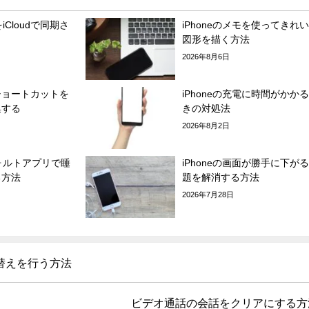
をiCloudで同期さ
iPhoneのメモを使ってきれ
図形を描く方法
2026年8月6日
ショートカットを
iPhoneの充電に時間がかか
集する
きの対処法
2026年8月2日
フォルトアプリで睡
iPhoneの画面が勝手に下が
る方法
題を解消する方法
2026年7月28日
替えを行う方法
ビデオ通話の会話をクリアにする方