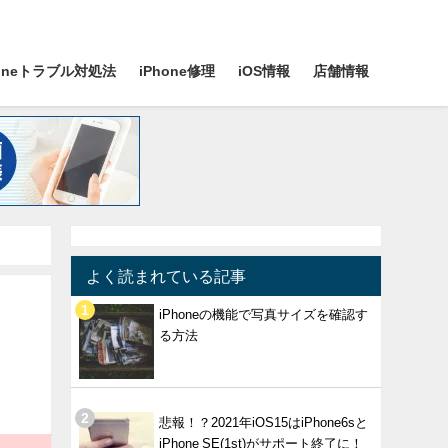
honeトラブル対処法
iPhone修理
iOS情報
店舗情報
よく読まれている記事
iPhoneの機能で写真サイズを確認す
る方法
悲報！？2021年iOS15はiPhone6sと
iPhone SE(1st)がサポート終了に！