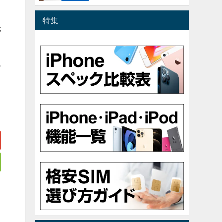
画
特集
亭
チ
、