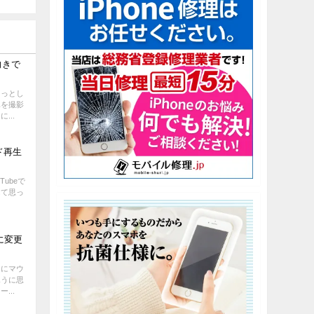
向きで
ょっとし
真を撮影
...
ンド再生
Tubeで
んて思っ
に変更
うにマウ
ふうに思
...