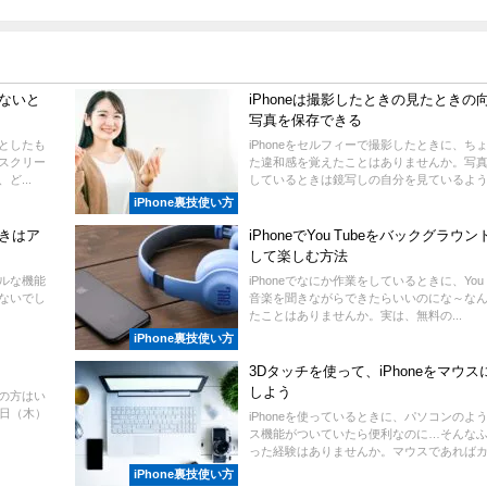
れないと
iPhoneは撮影したときの見たときの
写真を保存できる
うとしたも
iPhoneをセルフィーで撮影したときに、ち
スクリー
た違和感を覚えたことはありませんか。写
...
しているときは鏡写しの自分を見ているように
iPhone裏技使い方
ときはア
iPhoneでYou Tubeをバックグラウ
して楽しむ方法
プルな機能
iPhoneでなにか作業をしているときに、You 
ないでし
音楽を聞きながらできたらいいのにな～な
たことはありませんか。実は、無料の...
iPhone裏技使い方
3Dタッチを使って、iPhoneをマウス
しよう
しの方はい
9日（木）
iPhoneを使っているときに、パソコンのよ
ス機能がついていたら便利なのに…そんな
った経験はありませんか。マウスであればカー
iPhone裏技使い方