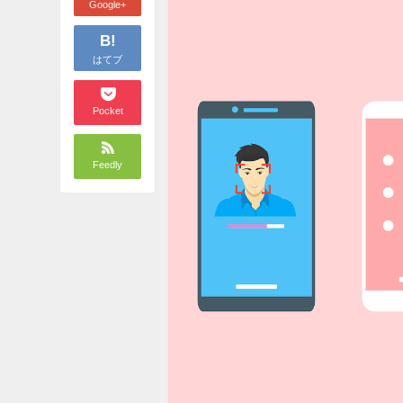
Google+
B!
はてブ
Pocket
Feedly