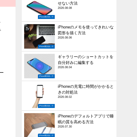
せない方法
2026.08.08
iPhone裏技使い方
を
iPhoneのメモを使ってきれいな
で
図形を描く方法
2026.08.06
iPhone裏技使い方
ギャラリーのショートカットを
自分好みに編集する
2026.08.04
iPhone裏技使い方
iPhoneの充電に時間がかかると
きの対処法
2026.08.02
iPhone裏技使い方
iPhoneのデフォルトアプリで睡
眠の質を高める方法
2026.07.30
iPhone裏技使い方