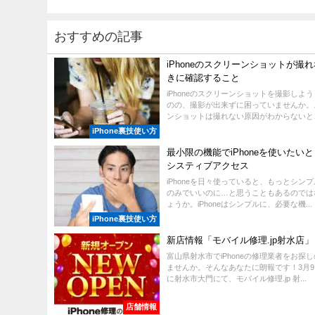
おすすめの記事
iPhoneのスクリーンショットが撮
きに確認すること
iPhoneのスクリーンショットを撮影しよ
のの、撮影が出来ずに困っていませんか。
ンショットは撮れない原因がわからないと、ど
iPhone裏技使い方
最小限の機能でiPhoneを使いたい
システィブアクセス
iPhoneを日々使っていると、もっとシン
のみでいいのに…と思うこともあるのでは
ょうか。iPhoneはシンプルに、必要な機...
iPhone裏技使い方
新店情報「モバイル修理.jp射水店」
富山県射水市でiPhoneの修理業者をお探
ませんか。そんなあなたに朗報です！3月
に射水市大門にて、モバイル修理.jp 射...
店舗情報