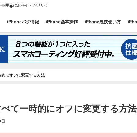
ル修理.jpにお任せください！
ス
iPhoneバグ情報
iPhone基本操作
iPhone裏技使い方
iP
一時的にオフに変更する方法
をすべて一時的にオフに変更する方法
9日