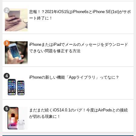
悲報！？2021年iOS15はiPhone6sとiPhone SE(1st)がサポ
ート終了に！
iPhoneまたはiPadでメールのメッセージをダウンロード
できない問題を修正する方法
iPhoneの新しい機能「Appライブラリ」ってなに？
まだまだ続くiOS14.0.1のバグ！今度はAirPodsとの接続
が切れる現象に！