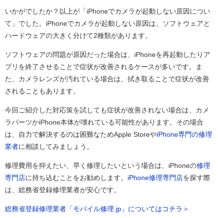
いかがでしたか？以上が「iPhoneでカメラが起動しない原因につい
て」でした。iPhoneでカメラが起動しない原因は、ソフトウェアと
ハードウェアの大きく分けて2種類があります。
ソフトウェアの問題が原因だった場合は、iPhoneを再起動したりア
プリを終了させることで症状が改善されるケースが多いです。ま
た、カメラレンズが汚れている場合は、拭き取ることで症状が改善
されることもあります。
今回ご紹介した対応策を試しても症状が改善されない場合は、カメ
ラパーツかiPhone本体が壊れている可能性があります。その場合
は、自力で解決するのは困難なためApple Storeや
iPhone
専門の修理
業者
に相談してみましょう。
修理費用を抑えたい、早く修理したいという場合は、iPhoneの
修理
専門店
に持ち込むことをお勧めします。
iPhone
修理専門店
を探す際
は、総務省登録修理業者が安心です。
総務省登録修理業者「モバイル修理.jp」についてはコチラ＞