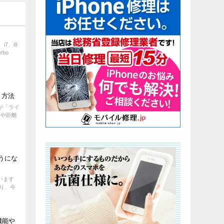
）
i7、i9
bo
う方法
のが「ライ
時や距離
ようにな
ています
なり、今
機能や