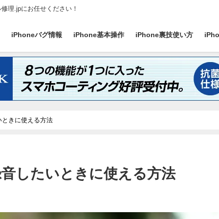
ル修理.jpにお任せください！
ス
iPhoneバグ情報
iPhone基本操作
iPhone裏技使い方
iP
たいときに使える方法
を録音したいときに使える方法
日