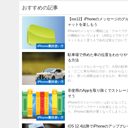
おすすめの記事
【ios12】iPhoneのメッセージの
ャットを楽しもう
iPhoneのメッセージ機能には「グループ
の機能がついています。LINEなどで行う
ャットをよく使う人であれば覚えておいて..
iPhone裏技使い方
駐車場で停めた車の位置をわかりや
る方法
ショッピングセンターなどで、大型の駐車
と「どこに車を停めたのか」がわからなく
まい、困った経験はありませんか。車の位
わ...
iPhone裏技使い方
非使用のAppを取り除くでストレー
そう
iPhoneのストレージがいっぱいになって
アプリのアップデートが出来なくなってし
り、iPhoneの動作が重くなってしまうこと..
iPhone裏技使い方
iOS 12.4以降でiPhoneのアップ