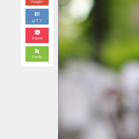
Google+
B!
はてブ
Pocket
Feedly