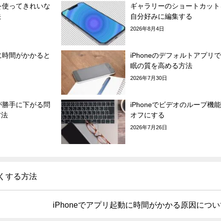
モを使ってきれいな
ギャラリーのショートカット
法
自分好みに編集する
2026年8月4日
電に時間がかかると
iPhoneのデフォルトアプリ
眠の質を高める方法
2026年7月30日
面が勝手に下がる問
iPhoneでビデオのループ機
方法
オフにする
2026年7月26日
暗くする方法
iPhoneでアプリ起動に時間がかかる原因につい