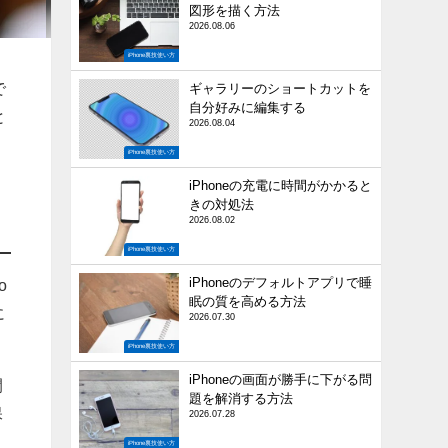
図形を描く方法
2026.08.06
iPhone裏技使い方
で
ギャラリーのショートカットを
自分好みに編集する
と
2026.08.04
iPhone裏技使い方
iPhoneの充電に時間がかかると
きの対処法
2026.08.02
iPhone裏技使い方
iPhoneのデフォルトアプリで睡
o
眠の質を高める方法
に
2026.07.30
iPhone裏技使い方
iPhoneの画面が勝手に下がる問
開
題を解消する方法
保
2026.07.28
iPhone裏技使い方