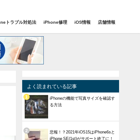
honeトラブル対処法
iPhone修理
iOS情報
店舗情報
よく読まれている記事
iPhoneの機能で写真サイズを確認す
る方法
悲報！？2021年iOS15はiPhone6sと
iPhone SE(1st)がサポート終了に！