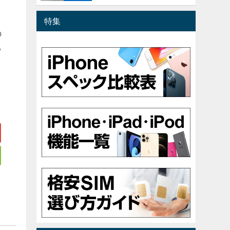
。
特集
の
る