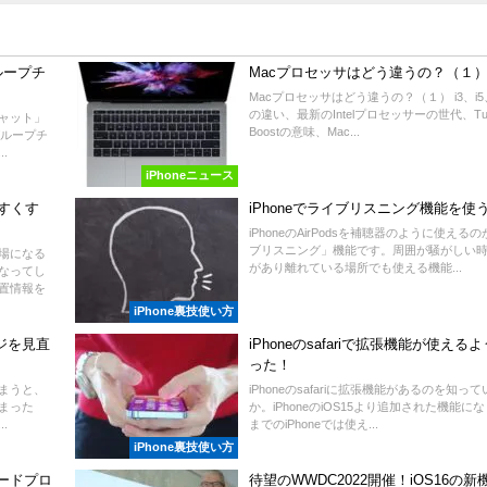
グループチ
Macプロセッサはどう違うの？（１
Macプロセッサはどう違うの？（１） i3、i5、
の違い、最新のIntelプロセッサーの世代、Tur
チャット」
Boostの意味、Mac...
グループチ
.
iPhoneニュース
すくす
iPhoneでライブリスニング機能を使
iPhoneのAirPodsを補聴器のように使える
ブリスニング」機能です。周囲が騒がしい
場になる
があり離れている場所でも使える機能...
なってし
置情報を
iPhone裏技使い方
ジを見直
iPhoneのsafariで拡張機能が使える
った！
しまうと、
iPhoneのsafariに拡張機能があるのを知っ
まった
か。iPhoneのiOS15より追加された機能に
.
までのiPhoneでは使え...
iPhone裏技使い方
グレードプロ
待望のWWDC2022開催！iOS16の新