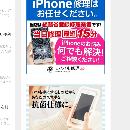
ートも、ア
ビューが
より便利
の検索をよ
 ただ調
い症状が
6.3アッ
体を前
るのです
体を前に