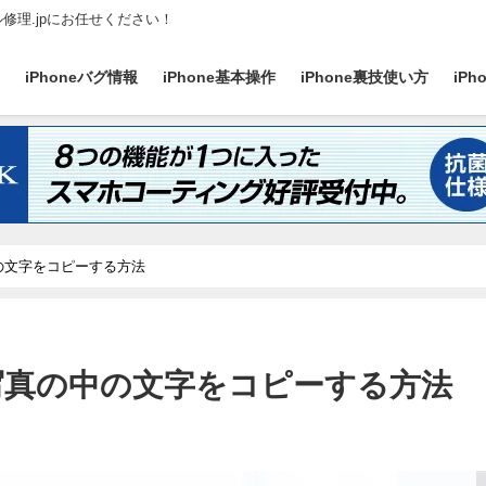
ル修理.jpにお任せください！
ス
iPhoneバグ情報
iPhone基本操作
iPhone裏技使い方
iP
中の文字をコピーする方法
た写真の中の文字をコピーする方法