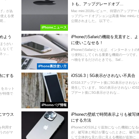
トも、アップグレードオプ…
上げ」があ
Mac mini 2018レビュー、待望のアップデ
に使える便
ップグレードオプションは高価 Mac miniレ
..
公開されました。 以下で...
iPhoneニュース
休めよう
iPhoneのSafariの機能を見直すと、
に使いこなせる！
いほうがい
しなくて
iPhoneのSafariといえば、インターネット
...
り便利にしてくれる重要な機能の一つです。
べ物をするだけのときでも、Saf...
iPhone裏技使い方
有効にする
iOS16.3｜5G表示がされない不具合
iOS16.3アップデート後に5G表示がされな
発生しています。 5Gの表示がされない iOS1
ライトをカット
プデート後に5G表示がされな...
が特徴で
iPhoneバグ情報
式にマウス
iPhoneの壁紙で時間表示よりも被写
にする方法
oを利用す
iPhoneのiOS16より追加になった機能にな
うのがマ
が、被写体と時計が重なったときに、被写
して立体的な見た目に見える機能が追加に...