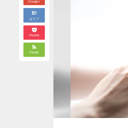
Google+
B!
はてブ
Pocket
Feedly