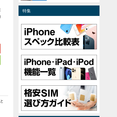
ま
特集
り
ると