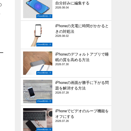
自分好みに編集する
の
2026.08.04
も
iPhone裏技使い方
iPhoneの充電に時間がかかると
きの対処法
2026.08.02
iPhone裏技使い方
iPhoneのデフォルトアプリで睡
眠の質を高める方法
2026.07.30
iPhone裏技使い方
iPhoneの画面が勝手に下がる問
題を解消する方法
2026.07.28
iPhone裏技使い方
iPhoneでビデオのループ機能を
オフにする
2026.07.26
iPhone裏技使い方