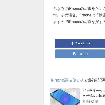
ちなみにiPhoneの写真を
す。その場合、iPhoneは
ますのでiPhoneの写真を
Facebook
はてブ
iPhone裏技使い方
の関連記
ギャラリーの
自分好みに編
2026年8月4日