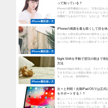
って知っている？
iPhoneの標準機能のなかに「文章の読み
ります。 文字の読み方がわからないとき
利機能でもあるのですが、なかには「声が聞.
iPhone裏技使い方
iPhoneの画面を最も暗くして目を
目の為にも寝る前はiPhoneの操作をしな
いとは言われていますが、どうしても返信
はいけない要件があったり眠れずインターネッ
iPhone裏技使い方
Night Shiftを手動で翌日の朝まで
方法
iPhoneのNight Shiftといえば、ブルー
できる方法になり画面が黄色っぽくなるの
す。そのため、長時間iPho...
iPhone裏技使い方
次々と判明！次期iPad OSでは正
をサポートする！？
新しいノートパソコンの代わりにiPad Pr
る人も、ちょっと物足りないと思ってしま
ウスのサポートではないでしょうか。 現...