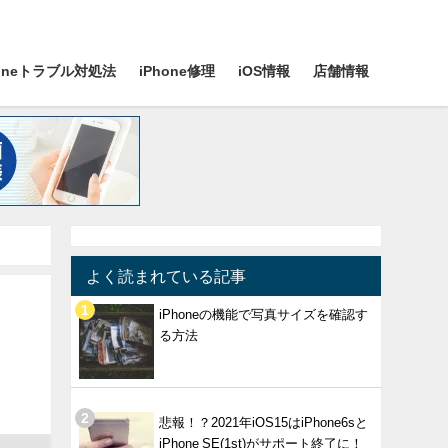
honeトラブル対処法
iPhone修理
iOS情報
店舗情報
よく読まれている記事
iPhoneの機能で写真サイズを確認す
る方法
悲報！？2021年iOS15はiPhone6sと
iPhone SE(1st)がサポート終了に！