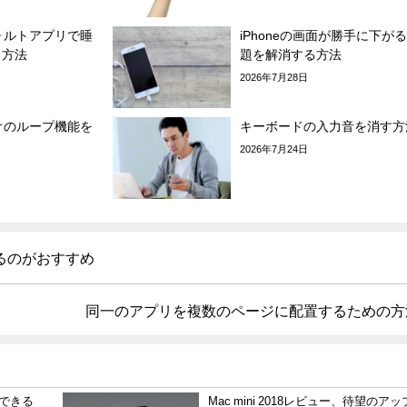
フォルトアプリで睡
iPhoneの画面が勝手に下が
る方法
題を解消する方法
2026年7月28日
デオのループ機能を
キーボードの入力音を消す方
2026年7月24日
るのがおすすめ
同一のアプリを複数のページに配置するための方
更できる
Mac mini 2018レビュー、待望のア