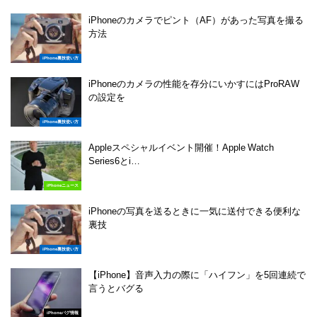
iPhoneのカメラでピント（AF）があった写真を撮る
方法
iPhone裏技使い方
iPhoneのカメラの性能を存分にいかすにはProRAW
の設定を
iPhone裏技使い方
Appleスペシャルイベント開催！Apple Watch
Series6とi…
iPhoneニュース
iPhoneの写真を送るときに一気に送付できる便利な
裏技
iPhone裏技使い方
【iPhone】音声入力の際に「ハイフン」を5回連続で
言うとバグる
iPhoneバグ情報