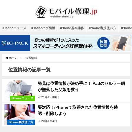
iPhoneニュース
iPhoneバグ情報
iPhone基本操作
iPhone裏技使い方
iPho
ホーム
位置情報
位置情報の記事一覧
発見は位置情報が決め手に！iPadのセルラー網
が墜落した父娘を救う
2021年12月8日
iPhoneニュース
要対応！iPhoneで取得された位置情報を確
認・削除しよう
2020年1月4日
iPhone裏技使い方