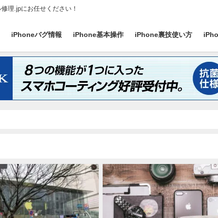
ル修理.jpにお任せください！
ス
iPhoneバグ情報
iPhone基本操作
iPhone裏技使い方
iP