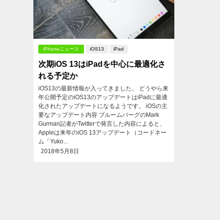
iPhoneニュース
iOS13
iPad
次期iOS 13はiPadを中心に最適化さ
れる予定か
iOS13の最新情報が入ってきました。 どうやら来
年公開予定のiOS13のアップデートはiPadに最適
化されたアップデートになるようです。 iOSの主
要なアップデート内容 ブルームバーグのMark
Gurman記者がTwitterで発言した内容によると、
Appleは来年のiOS 13アップデート（コードネー
ム「Yuko...
2018年5月8日