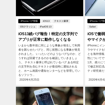
iPhoneバグ情報
iOS13
テキスト爆弾
iPhoneバグ
OSクラッシュ
iPadOS 13
Safari
iOS13続バグ報告！特定の文字列で
iOSで脆
アプリが正常に動作しなくなる
やマイク
いまから数年前に同じような事象が発生して利用
iPhoneに
者を困らせたバグと、同じ状態になる事象が発見
ラやマイクを
されました。 いったいどのようなバグなのか、ど
とを海外情報
うすれば回避できるのかを確認していきましょ
性についてです
う。 テキスト爆弾と呼ばれているバグ ある特定
1月、残りにつ
の文字列を含むテキストが着信時に通知される
で修正対応済
と、ホーム画面や通知センターなどを管理してい
ティ研究者だった
るソフトウ...
2020年4月25日
2020年4月4