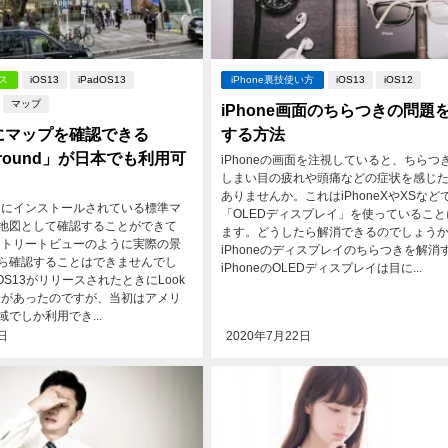
ース
iOS13
iPadOS13
iPhone裏技使い方
iOS13
iOS12
マップ
iPhone画面のちらつきの問題
にマップを確認できる
する方法
Around」が日本でも利用可
iPhoneの画面を注視していると、ちらつ
しまい目の疲れや頭痛などの症状を感じ
ありませんか。これはiPhoneXやXSなど
iPadにインストールされている標準マ
「OLEDディスプレイ」を使っていること
地図として確認することができて
ます。どうしたら解消できるのでしょう
leストリートビューのように実際の景
iPhoneのディスプレイのちらつきを解消
ら確認することはできませんでし
iPhoneのOLEDディスプレイは目に...
iOS13がリリースされたときにLook
の発表があったのですが、当初はアメリ
でしか利用でき...
日
2020年7月22日