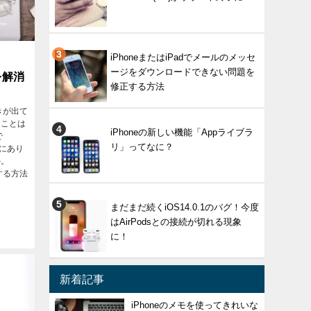
iPhoneまたはiPadでメールのメッセ
ージをダウンロードできない問題を
を解消
修正する方法
きが出て
たことは
iPhoneの新しい機能「Appライブラ
で
リ」ってなに？
にあり
か。
する方法
まだまだ続くiOS14.0.1のバグ！今度
はAirPodsとの接続が切れる現象
に！
新着記事
iPhoneのメモを使ってきれいな