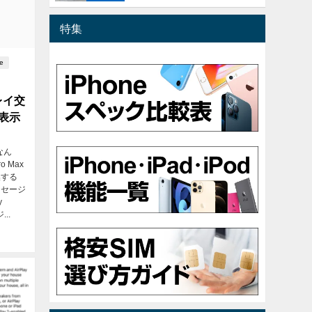
特集
e
レイ交
表示
なん
o Max
換する
ッセージ
y
..