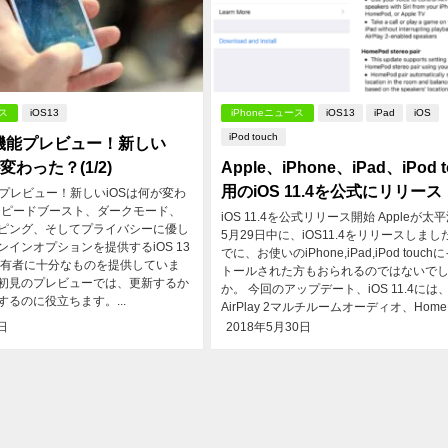
ース
iOS13
iPhoneニュース
iOS13
iPad
iOS
iPod touch
3新機能プレビュー！新しい
変わった？(1/2)
Apple、iPhone、iPad、iPod t
用のiOS 11.4を公式にリリース
機能プレビュー！新しいiOSは何が変わ
) スピードブースト、ダークモード、
iOS 11.4を公式リリース開始 Appleが太
ピング、そしてプライバシーに優し
5月29日中に、iOS11.4をリリースしまし
インオプションを提供するiOS 13
でに、お使いのiPhone,iPad,iPod touc
e所有者に十分なものを提供していま
トールされた方もおられるのではないで
初見のプレビューでは、更新するか
か。 今回のアップデート、iOS 11.4には
るのに役立ちます。...
AirPlay 2マルチルームオーディオ、HomeP.
日
2018年5月30日