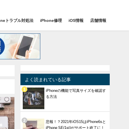
honeトラブル対処法
iPhone修理
iOS情報
店舗情報
よく読まれている記事
iPhoneの機能で写真サイズを確認す
る方法
悲報！？2021年iOS15はiPhone6sと
iPhone SE(1st)がサポート終了に！