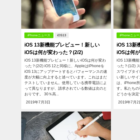
iPhoneニュース
iOS13
iPhoneニュ
iOS 13新機能プレビュー！新しい
iOS 1
iOSは何が変わった？(2/2)
iOSは何が
iOS 13新機能プレビュー！新しいiOSは何が変わ
iOS 13新
った？(2/2) iOS 12と同様に、AppleはiPhoneを
った？(1/2
iOS 13にアップデートするとパフォーマンスの速
スワイプタイ
度が大幅に向上すると述べています。これはまだ
い新しいサイン
テストしていません。使用している携帯電話によ
は、iPhon
って異なりますが、請求されている数値は次のと
す。私たちの
おりです。 30％高...
どうかを決定す
2019年7月3日
2019年7月2