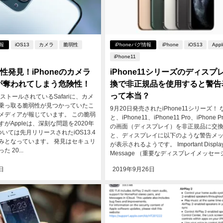
情報
iOS13
カメラ
脆弱性
iPhoneバグ情報
iPhone
iOS13
Appl
iPhone11
弱性発見！iPhoneのカメラ
iPhone11シリーズのディスプ
が奪われてしまう危険性！
換で非正規品を使用すると警告
って本当？
インストールされているSafariに、カメ
乗っ取る脆弱性が見つかっていたこ
9月20日発売されたiPhone11シリーズ！ 
メディアが報じています。 この脆弱
と、iPhone11、iPhone11 Pro、iPhone Pr
がAppleは、深刻な問題を2020年
の画面（ディスプレイ）を非正規品に交
いては先月リリースされたiOS13.4
と、ディスプレイに以下のような警告メ
みとなっています。 発見はセキュリ
が表示されるようです。 Important Displa
 20...
Message （重要なディスプレイメッセージ.
日
2019年9月26日