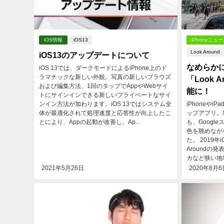
iOS情報
iOS13
iPhoneニュ
Look Around
iOS13のアップデートについて
なめらか
iOS 13では、ダークモードによるiPhone上のド
ラマチックな新しい外観、写真の新しいブラウズ
「Look 
および編集方法、1回のタップでAppやWebサイ
能に！
トにサインインできる新しいプライベートなサイ
ンイン方法が加わります。iOS 13ではシステム全
iPhoneや
体が最適化されて処理速度と応答性が向上したこ
ップアプリ。
とにより、Appの起動が改善し、Ap...
も、Goog
色を眺めなが
た。 2019年
Around
カなど狭い地域
2021年5月26日
2020年8月6