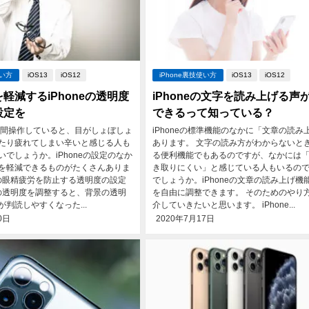
使い方
iOS13
iOS12
iPhone裏技使い方
iOS13
iOS12
軽減するiPhoneの透明度
iPhoneの文字を読み上げる声
設定を
できるって知っている？
を長時間操作していると、目がしょぼしょ
iPhoneの標準機能のなかに「文章の読み
たり疲れてしまい辛いと感じる人も
あります。 文字の読み方がわからないと
いでしょうか。iPhoneの設定のなか
る便利機能でもあるのですが、なかには
を軽減できるものがたくさんありま
き取りにくい」と感じている人もいるの
neの眼精疲労を防止する透明度の設定
でしょうか。iPhoneの文章の読み上げ機
neの透明度を調整すると、背景の透明
を自由に調整できます。 そのためのやり
判読しやすくなった...
介していきたいと思います。 iPhone...
0日
2020年7月17日