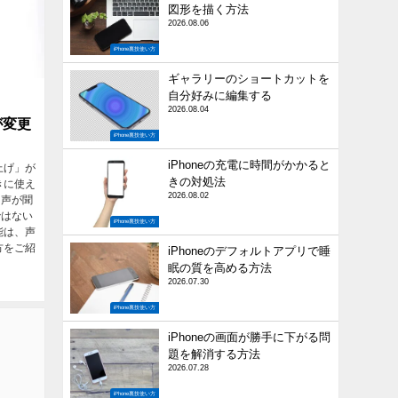
図形を描く方法
2026.08.06
iPhone裏技使い方
ギャラリーのショートカットを
自分好みに編集する
2026.08.04
が変更
iPhone裏技使い方
iPhoneの充電に時間がかかると
上げ」が
きの対処法
きに使え
2026.08.02
「声が聞
ではない
iPhone裏技使い方
能は、声
方をご紹
iPhoneのデフォルトアプリで睡
眠の質を高める方法
2026.07.30
iPhone裏技使い方
iPhoneの画面が勝手に下がる問
題を解消する方法
2026.07.28
iPhone裏技使い方