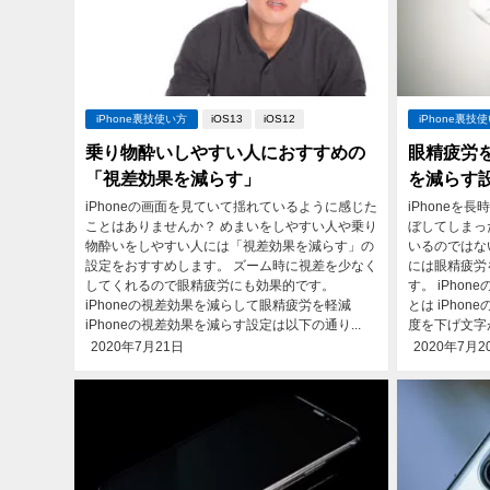
iPhone裏技使い方
iOS13
iOS12
iPhone裏技
乗り物酔いしやすい人におすすめの
眼精疲労を
「視差効果を減らす」
を減らす
iPhoneの画面を見ていて揺れているように感じた
iPhone
ことはありませんか？ めまいをしやすい人や乗り
ぼしてしまっ
物酔いをしやすい人には「視差効果を減らす」の
いるのではな
設定をおすすめします。 ズーム時に視差を少なく
には眼精疲労
してくれるので眼精疲労にも効果的です。
す。 iPho
iPhoneの視差効果を減らして眼精疲労を軽減
とは iPho
iPhoneの視差効果を減らす設定は以下の通り...
度を下げ文字が
2020年7月21日
2020年7月2