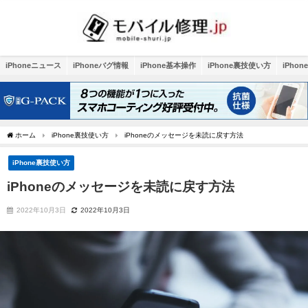
iPhoneニュース
iPhoneバグ情報
iPhone基本操作
iPhone裏技使い方
iPho
ホーム
iPhone裏技使い方
iPhoneのメッセージを未読に戻す方法
iPhone裏技使い方
iPhoneのメッセージを未読に戻す方法
2022年10月3日
2022年10月3日