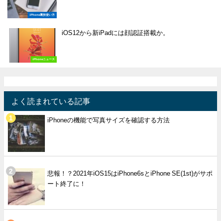
iPhone裏技使い方
iOS12から新iPadには顔認証搭載か。
iPhoneニュース
よく読まれている記事
iPhoneの機能で写真サイズを確認する方法
悲報！？2021年iOS15はiPhone6sとiPhone SE(1st)がサポ
ート終了に！