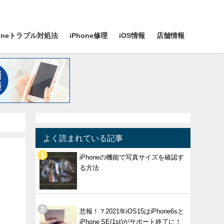
honeトラブル対処法
iPhone修理
iOS情報
店舗情報
よく読まれている記事
iPhoneの機能で写真サイズを確認す
る方法
悲報！？2021年iOS15はiPhone6sと
iPhone SE(1st)がサポート終了に！