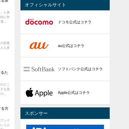
れる原
オフィシャルサイト
中」と表
？特に外
...
ドコモ公式はコチラ
ジの容量
au公式はコチラ
る人も多
ソフトバンク公式はコチラ
するた
面のどこ
くさを覚
Apple公式はコチラ
...
する方
スポンサー
のアンイ
という人