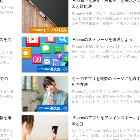
も！
iPhoneで電波が「検索中」と表示さ
因と対処法
にいる相手の
を使い共有
iPhoneを使用していて、急に電波が「検索
示される症状で困った経験はありませんか
出先で突然電波が「検索中」と表示されると電
iPhoneトラブル対処法
レスを同
iPhoneのストレージを管理しよう！
iPhoneを頻繁に使う人であれば「ストレー
がいっぱいです」この表示をみたことがあ
けにとどま
いのでは。この表示が出てしまうとiPhon...
使うこと
...
iPhone裏技使い方
内での
同一のアプリを複数のページに配置
めの方法
ーを取り巻
iPhoneでよく使うアプリの場合、ホーム画
り一部地
にあるのか探すのに時間がかかると使いに
.
えることもあるでしょう。同じアプリを複数の
iPhone裏技使い方
情報を確
iPhoneのアプリをアンインストール
法とは
る場所を
なんとなくiPhoneの操作方法としてアプリ
各種アプリ
ンストール（削除）する方法は知っている