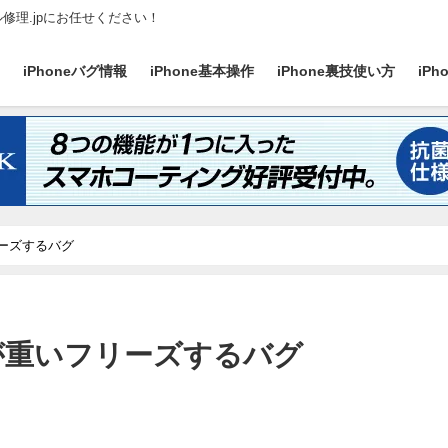
ル修理.jpにお任せください！
ス
iPhoneバグ情報
iPhone基本操作
iPhone裏技使い方
iP
フリーズするバグ
動作が重いフリーズするバグ
日