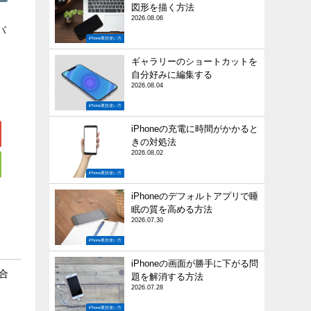
図形を描く方法
2026.08.06
バ
iPhone裏技使い方
ギャラリーのショートカットを
自分好みに編集する
2026.08.04
iPhone裏技使い方
iPhoneの充電に時間がかかると
きの対処法
2026.08.02
iPhone裏技使い方
iPhoneのデフォルトアプリで睡
眠の質を高める方法
2026.07.30
iPhone裏技使い方
iPhoneの画面が勝手に下がる問
具合
題を解消する方法
2026.07.28
iPhone裏技使い方