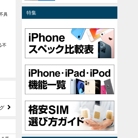
特集
る不具
る不
バグ