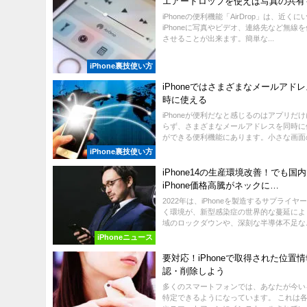
エアードロップを使えば写真の共有
iPhoneの便利機能「AirDrop」は、近く
iPhoneに写真やビデオ、連絡先など無線
させることが出来ます。簡単な...
iPhone裏技使い方
iPhoneではさまざまなメールアド
時に使える
iPhoneが便利だなと感じるのはアプリだ
らず、さまざまなメールアドレスを同時に
ができる便利機能にあります。小さな画面の中
iPhone裏技使い方
iPhone14の生産環境改善！でも国
iPhone価格高騰がネックに…
2022年は、iPhoneを製造するサプライヤ
く環境が、新型感染症の世界的な蔓延によ
域のロックダウンや、深刻な半導体不足な..
iPhoneニュース
要対応！iPhoneで取得された位置
認・削除しよう
多くのスマートフォンでは、あなたが今い
特定できるようになっています。 これは