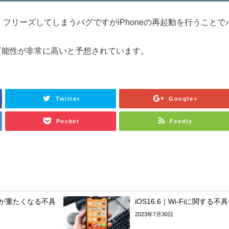
り、フリーズしてしまうバグですがiPhoneの再起動を行うことで
可能性が非常に高いと予想されています。
Twitter
Google+
Pocket
Feedly
動作が重たくなる不具
iOS16.6｜Wi-Fiに関する不
2023年7月30日