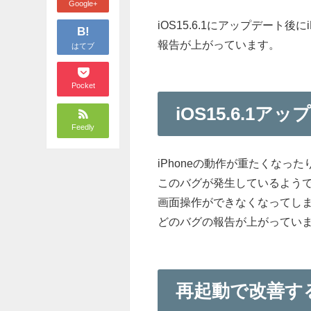
Google+
iOS15.6.1にアップデート
B!
報告が上がっています。
はてブ
Pocket
iOS15.6.1
Feedly
iPhoneの動作が重たくなった
このバグが発生しているよう
画面操作ができなくなってし
どのバグの報告が上がってい
再起動で改善す