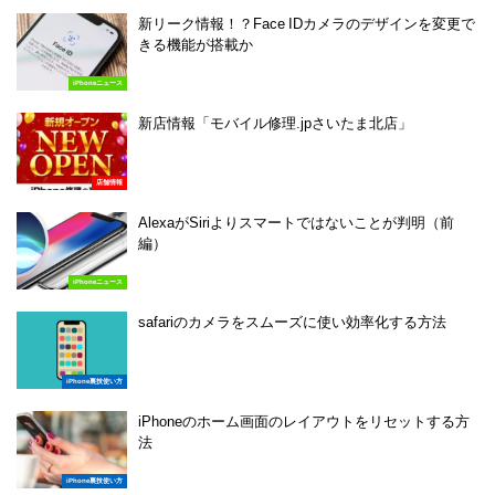
新リーク情報！？Face IDカメラのデザインを変更で
きる機能が搭載か
iPhoneニュース
新店情報「モバイル修理.jpさいたま北店」
店舗情報
AlexaがSiriよりスマートではないことが判明（前
編）
iPhoneニュース
safariのカメラをスムーズに使い効率化する方法
iPhone裏技使い方
iPhoneのホーム画面のレイアウトをリセットする方
法
iPhone裏技使い方