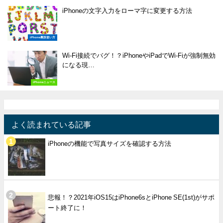
iPhoneの文字入力をローマ字に変更する方法
iPhone裏技使い方
Wi-Fi接続でバグ！？iPhoneやiPadでWi-Fiが強制無効
になる現…
iPhoneニュース
よく読まれている記事
iPhoneの機能で写真サイズを確認する方法
悲報！？2021年iOS15はiPhone6sとiPhone SE(1st)がサポ
ート終了に！