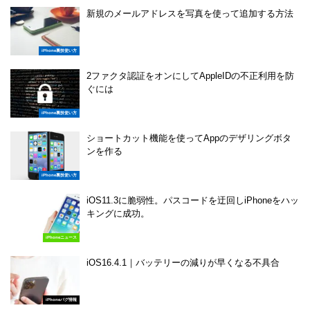
新規のメールアドレスを写真を使って追加する方法
iPhone裏技使い方
2ファクタ認証をオンにしてAppleIDの不正利用を防
ぐには
iPhone裏技使い方
ショートカット機能を使ってAppのデザリングボタ
ンを作る
iPhone裏技使い方
iOS11.3に脆弱性。パスコードを迂回しiPhoneをハッ
キングに成功。
iPhoneニュース
iOS16.4.1｜バッテリーの減りが早くなる不具合
iPhoneバグ情報