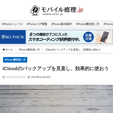
iPhoneニュース
iPhoneバグ情報
iPhone基本操作
iPhone裏技使い方
iPho
ホーム
iPhone裏技使い方
iCloudのバックアップを見直し、効果的に使おう
iPhone裏技使い方
iCloudのバックアップを見直し、効果的に使おう
2024年12月18日
2024年12月18日