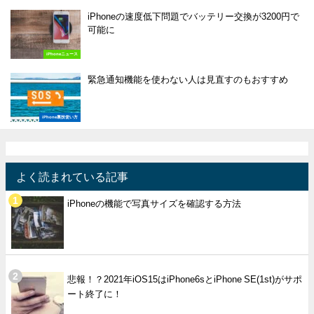
iPhoneの速度低下問題でバッテリー交換が3200円で
可能に
iPhoneニュース
緊急通知機能を使わない人は見直すのもおすすめ
iPhone裏技使い方
よく読まれている記事
iPhoneの機能で写真サイズを確認する方法
悲報！？2021年iOS15はiPhone6sとiPhone SE(1st)がサポ
ート終了に！