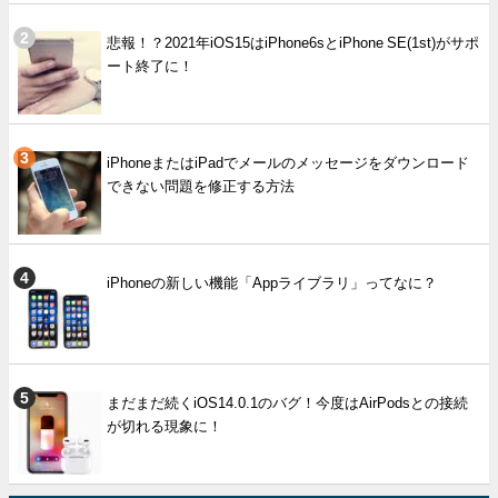
悲報！？2021年iOS15はiPhone6sとiPhone SE(1st)がサポ
ート終了に！
iPhoneまたはiPadでメールのメッセージをダウンロード
できない問題を修正する方法
iPhoneの新しい機能「Appライブラリ」ってなに？
まだまだ続くiOS14.0.1のバグ！今度はAirPodsとの接続
が切れる現象に！