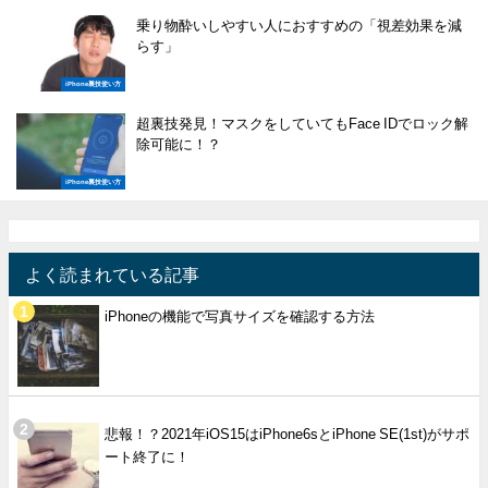
乗り物酔いしやすい人におすすめの「視差効果を減
らす」
iPhone裏技使い方
超裏技発見！マスクをしていてもFace IDでロック解
除可能に！？
iPhone裏技使い方
よく読まれている記事
iPhoneの機能で写真サイズを確認する方法
悲報！？2021年iOS15はiPhone6sとiPhone SE(1st)がサポ
ート終了に！