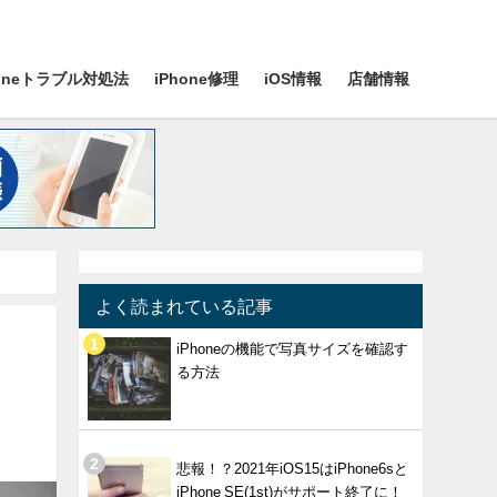
honeトラブル対処法
iPhone修理
iOS情報
店舗情報
よく読まれている記事
iPhoneの機能で写真サイズを確認す
る方法
悲報！？2021年iOS15はiPhone6sと
iPhone SE(1st)がサポート終了に！