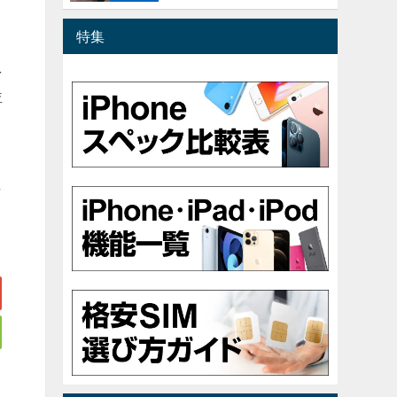
特集
を
並
し