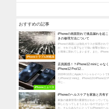
おすすめの記事
iPhoneの画面割れで液晶漏れを起
きの修理方法について
iPhoneの画面には強化ガラスが採用され
が、それでも落下などで強い衝撃が加わっ
と簡単に割れてしまいます。また、iPhone..
iPhoneトラブル対処法
店員困惑！？iPhone12 miniじゃな
iPhone12 Pro/12…
2020年10月にAppleスペシャルイベント
たiPhone12 miniは、iPhone12やiPhone12
同じ...
iPhoneニュース
iPhoneのヘルスケアを家族と共有
家族の健康管理の重要性がわかっていても
回しになってしまう人もいるのではないで
か。そんなあなたにとってもiPhoneのヘルス