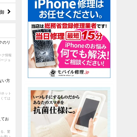
御
ックのリ
リーク情報
Bバージョ
せない方
Fiネット
なくては
えてお
える、驚
から使い