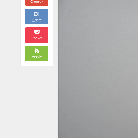
Google+
B!
はてブ
Pocket
Feedly