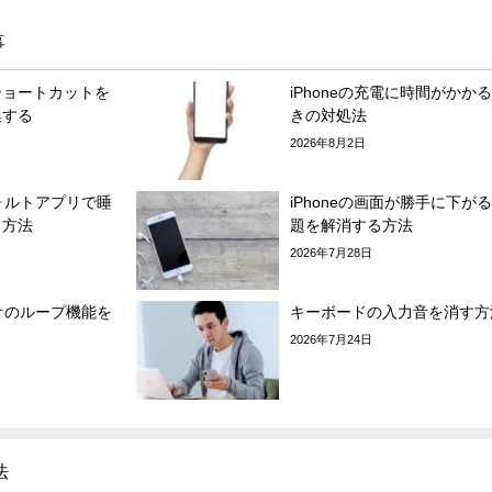
事
ショートカットを
iPhoneの充電に時間がかか
集する
きの対処法
2026年8月2日
フォルトアプリで睡
iPhoneの画面が勝手に下が
る方法
題を解消する方法
2026年7月28日
デオのループ機能を
キーボードの入力音を消す方
2026年7月24日
法