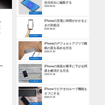
自分好みに編集する
2026.08.04
iPhone裏技使い方
人
iPhoneの充電に時間がかかると
きの対処法
更
2026.08.02
す
iPhone裏技使い方
iPhoneのデフォルトアプリで睡
眠の質を高める方法
2026.07.30
iPhone裏技使い方
iPhoneの画面が勝手に下がる問
題を解消する方法
2026.07.28
iPhone裏技使い方
iPhoneでビデオのループ機能を
オフにする
2026.07.26
iPhone裏技使い方