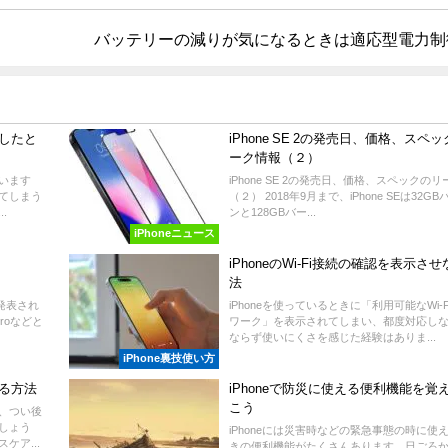
バッテリーの減りが気になるときは適応型電力制
こしたと
iPhone SE 2の発売日、価格、スペ
ーク情報（２）
ています
iPhone SE 2の発売日、価格、スペックの
てしまう
（２） 2018年9月まで、iPhone SEは32G
.
ンと128GBバー...
iPhoneニュース
く
iPhoneのWi-Fi接続の確認を表示さ
法
で発表され
iPhoneを使っているときに「利用可能なWi-
 Proなどと
ワーク」を表示されてしまい、都度対応し
ならず使いにくさを感じた経験はありま...
iPhone裏技使い方
する方法
iPhoneで防災に使える便利機能を覚
こう
、つい後
しょう
iPhoneには災害時などの緊急事態の時に使
ケア...
きの便利機能がたくさんあります。日ごろ