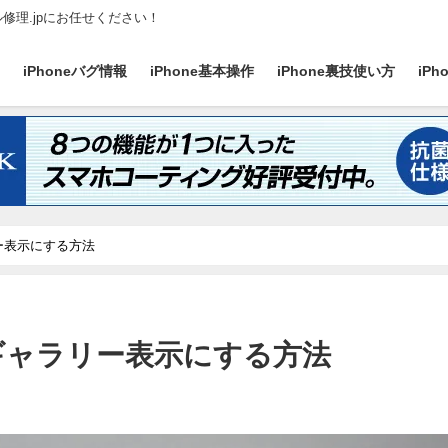
ル修理.jpにお任せください！
ス
iPhoneバグ情報
iPhone基本操作
iPhone裏技使い方
iP
リー表示にする方法
をギャラリー表示にする方法
日