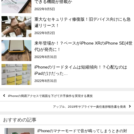
できる機能が搭載か
2022年9月5日
重大なセキュリティ修復版！旧デバイス向けにも急
遽リリース！
2022年9月2日
来年登場か！？ベースがiPhone XRのiPhone SE(4世
代)が発売に！
2022年8月31日
iPhoneのリードタイムは短縮傾向！？心配なのは
iPadだけだった…
2022年8月31日
iPhoneの簡易アクセスで画面を下げて片手操作を実現する裏技
アップル、2019年サプライヤー責任進捗報告書を発表
おすすめの記事
iPhoneのマナーモードで音が鳴ってしまうときの対