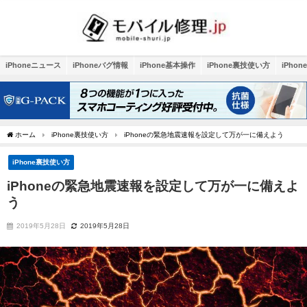
iPhoneニュース
iPhoneバグ情報
iPhone基本操作
iPhone裏技使い方
iPho
ホーム
iPhone裏技使い方
iPhoneの緊急地震速報を設定して万が一に備えよう
iPhone裏技使い方
iPhoneの緊急地震速報を設定して万が一に備えよ
う
2019年5月28日
2019年5月28日