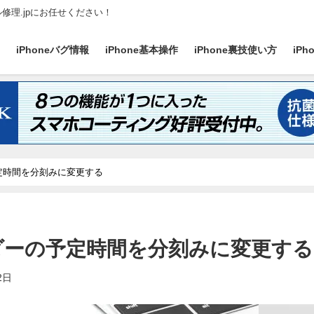
ル修理.jpにお任せください！
ス
iPhoneバグ情報
iPhone基本操作
iPhone裏技使い方
iP
予定時間を分刻みに変更する
ンダーの予定時間を分刻みに変更する
2日