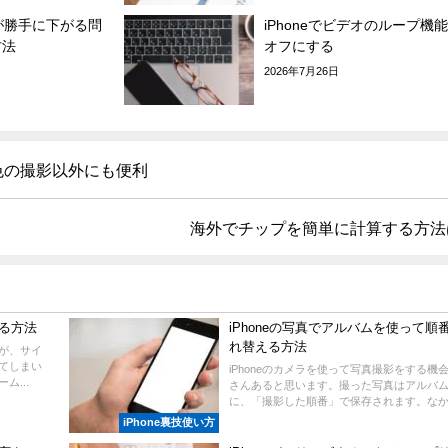
面が勝手に下がる問
iPhoneでビデオのループ機
方法
オフにする
2026年7月26日
色の撮影以外にも便利
海外でチップを簡単に計算する方法
する方法
iPhoneの写真でアルバムを使って順
れ替える方法
すが、サイ
てしまい
iPhoneのカメラを使って写真撮影をする機
...
さんあると思います。撮った写真はアルバ
に、「撮影した順番」で保存されます。なかに
iPhone裏技使い方