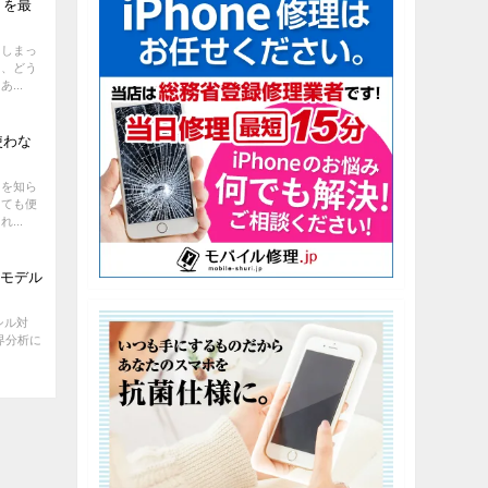
リを最
てしまっ
と、どう
...
使わな
とを知ら
とても便
...
EDモデル
ンシル対
業界分析に