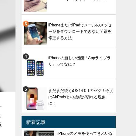
iPhoneまたはiPadでメールのメッセ
ージをダウンロードできない問題を
修正する方法
iPhoneの新しい機能「Appライブラ
リ」ってなに？
まだまだ続くiOS14.0.1のバグ！今度
はAirPodsとの接続が切れる現象
に！
ケ
と
新着記事
説
iPhoneのメモを使ってきれいな