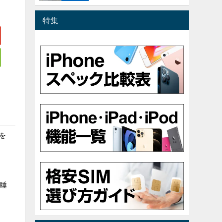
特集
を
で睡