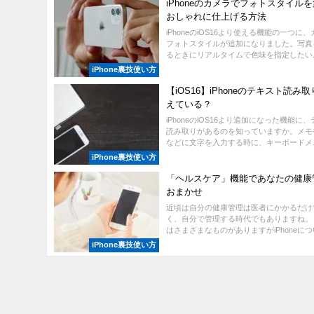
iPhoneのカメラでフォトスタイル
おしゃれに仕上げる方法
iPhoneのiOS16より使える機能の一つに
フォトスタイルが追加になりました。写真
るときにリアルタイムで色味を指定したい..
iPhone裏技使い方
【iOS16】iPhoneのテキスト読み
えている？
iPhoneのiOS16より追加になった機能に
読み取りがあるのを知っていますか。メモ
などに文字を入力する時に、キーボードメ..
iPhone裏技使い方
「ヘルスケア」機能であなたの健康
おまかせ
近頃は自分の健康管理は医者にかかるだけ
く、自分で管理する時代でもありますね。
はさまざまなものがありますがiPhoneについ
iPhone裏技使い方