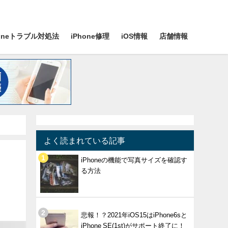
honeトラブル対処法
iPhone修理
iOS情報
店舗情報
よく読まれている記事
iPhoneの機能で写真サイズを確認す
る方法
悲報！？2021年iOS15はiPhone6sと
iPhone SE(1st)がサポート終了に！