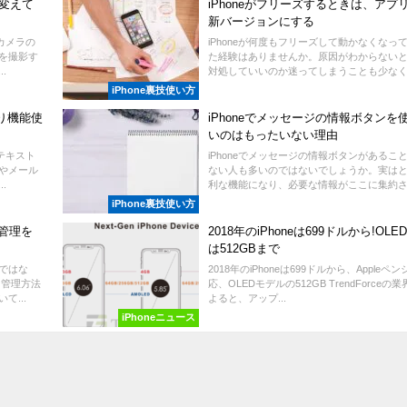
を変えて
iPhoneがフリーズするときは、アプ
新バージョンにする
、カメラの
iPhoneが何度もフリーズして動かなくなっ
を撮影す
た経験はありませんか。原因がわからない
.
対処していいのか迷ってしまうことも少なくあ
iPhone裏技使い方
取り機能使
iPhoneでメッセージの情報ボタンを
いのはもったいない理由
、テキスト
iPhoneでメッセージの情報ボタンがあるこ
やメール
ない人も多いのではないでしょうか。実は
.
利な機能になり、必要な情報がここに集約され
iPhone裏技使い方
管理を
2018年のiPhoneは699ドルから!OL
は512GBまで
ではな
2018年のiPhoneは699ドルから、Appleペ
 管理方法
応、OLEDモデルの512GB TrendForceの
て...
よると、アップ...
iPhoneニュース