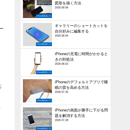
図形を描く方法
2026.08.06
iPhone裏技使い方
ギャラリーのショートカットを
自分好みに編集する
2026.08.04
iPhone裏技使い方
iPhoneの充電に時間がかかると
きの対処法
を
2026.08.02
iPhone裏技使い方
る
iPhoneのデフォルトアプリで睡
応
眠の質を高める方法
2026.07.30
iPhone裏技使い方
を
iPhoneの画面が勝手に下がる問
く
題を解消する方法
2026.07.28
iPhone裏技使い方