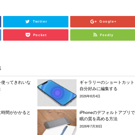
Twitter
Google+
Pocket
Feedly
事
モを使ってきれいな
ギャラリーのショートカット
法
自分好みに編集する
2026年8月4日
電に時間がかかると
iPhoneのデフォルトアプリ
眠の質を高める方法
2026年7月30日