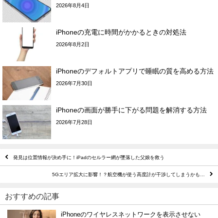
2026年8月4日
iPhoneの充電に時間がかかるときの対処法
2026年8月2日
iPhoneのデフォルトアプリで睡眠の質を高める方法
2026年7月30日
iPhoneの画面が勝手に下がる問題を解消する方法
2026年7月28日
発見は位置情報が決め手に！iPadのセルラー網が墜落した父娘を救う
5Gエリア拡大に影響！？航空機が使う高度計が干渉してしまうかも…
おすすめの記事
iPhoneのワイヤレスネットワークを表示させない