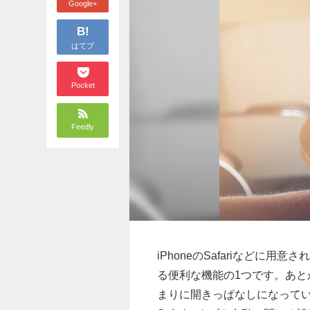
Google+
B!
はてブ
Pocket
Feedly
iPhoneのSafariなど
る便利な機能の1つです。あ
まりに開きっぱなしになってい