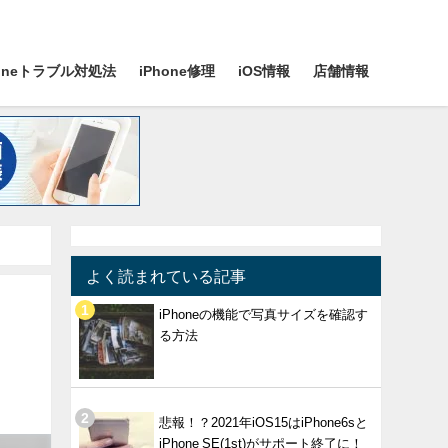
honeトラブル対処法
iPhone修理
iOS情報
店舗情報
よく読まれている記事
iPhoneの機能で写真サイズを確認す
る方法
悲報！？2021年iOS15はiPhone6sと
iPhone SE(1st)がサポート終了に！