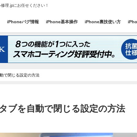
ル修理.jpにお任せください！
ス
iPhoneバグ情報
iPhone基本操作
iPhone裏技使い方
iP
ブを自動で閉じる設定の方法
ariのタブを自動で閉じる設定の方法