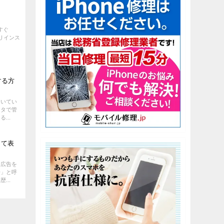
今すぐ
プリインス
する方
ついてい
ータで管
...
して表
て広告を
告」と呼
...