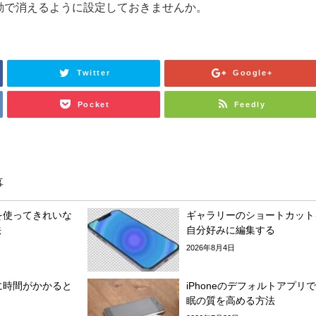
自動で消えるように設定しておきませんか。
Twitter
Google+
Pocket
Feedly
事
モを使ってきれいな
ギャラリーのショートカット
法
自分好みに編集する
2026年8月4日
電に時間がかかると
iPhoneのデフォルトアプリ
眠の質を高める方法