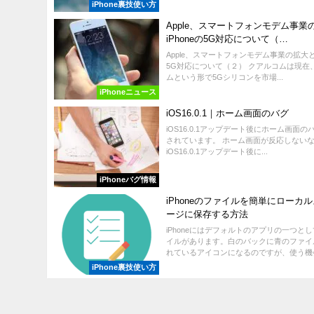
iPhone裏技使い方
Apple、スマートフォンモデム事業
iPhoneの5G対応について（…
Apple、スマートフォンモデム事業の拡大とi
5G対応について（２） クアルコムは現在、
ムという形で5Gシリコンを市場...
iPhoneニュース
iOS16.0.1｜ホーム画面のバグ
iOS16.0.1アップデート後にホーム画面
されています。 ホーム画面が反応しない
iOS16.0.1アップデート後に...
iPhoneバグ情報
iPhoneのファイルを簡単にローカ
ージに保存する方法
iPhoneにはデフォルトのアプリの一つと
イルがあります。白のバックに青のファイ
れているアイコンになるのですが、使う機会の
iPhone裏技使い方