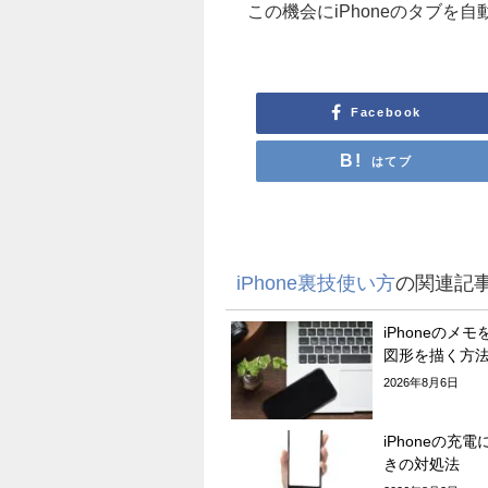
この機会にiPhoneのタブを
Facebook
はてブ
iPhone裏技使い方
の関連記
iPhoneのメ
図形を描く方
2026年8月6日
iPhoneの充
きの対処法