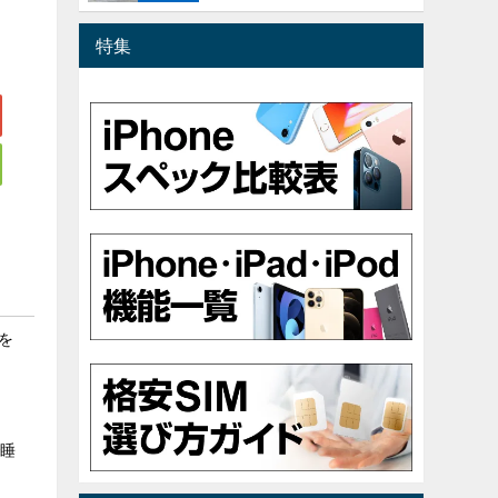
特集
を
で睡