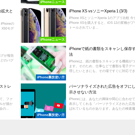
iPhoneニュース
の拡大と
iPhone XS vsソニーXperia 1 (3/3)
iPhone XSとソニーXperia 1のアプリ比較 
iPhone XSを購入すると、iOS 12の変種が
Phoneの
トールされていま...
X50モデ
iPhoneニュース
iPhoneで紙の書類をスキャンし保存
法
のバグが報告
などのバグ
iPhoneは、紙の書類をスキャンする機能が
ます。そのため、仕事などで書類を電子デ
理したいときにも、その場ですぐに対応できる
iPhone裏技使い方
ルストレ
パーソナライズされた広告をオフに
示させない方法
して、ファ
iPhoneには、あなたの興味や関心に合わせ
ルが描か
表示してくれる「パーソナライズされた広
...
ばれているものがあります。あなたの検索履歴
iPhone裏技使い方