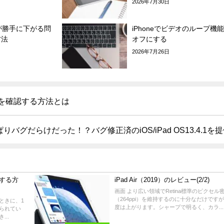
2026年7月30日
面が勝手に下がる問
iPhoneでビデオのループ機
方法
オフにする
2026年7月26日
I）を確認する方法とは
バグだらけだった！？バグ修正済のiOS/iPad OS13.4.1を
トする方
iPad Air（2019）のレビュー(2/2)
画面 より広い領域でRetina標準のピクセル
（264ppi）を維持するのに十分なだけです
たときに、1
度は上がります。シャープで明るく、カラ...
られてい
..