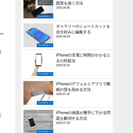
図形を描く方法
2026.08.06
iPhone裏技使い方
ギャラリーのショートカットを
自分好みに編集する
2026.08.04
動
iPhone裏技使い方
i
iPhoneの充電に時間がかかると
きの対処法
2026.08.02
iPhone裏技使い方
iPhoneのデフォルトアプリで睡
眠の質を高める方法
2026.07.30
iPhone裏技使い方
iPhoneの画面が勝手に下がる問
な
題を解消する方法
2026.07.28
iPhone裏技使い方