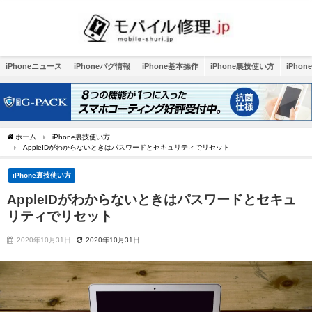
iPhoneニュース
iPhoneバグ情報
iPhone基本操作
iPhone裏技使い方
iPho
ホーム
iPhone裏技使い方
AppleIDがわからないときはパスワードとセキュリティでリセット
iPhone裏技使い方
AppleIDがわからないときはパスワードとセキュ
リティでリセット
2020年10月31日
2020年10月31日