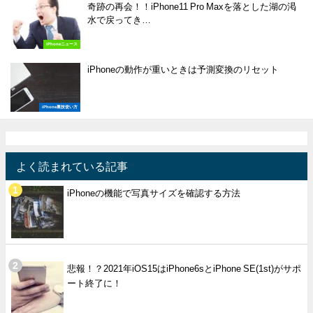
奇跡の再会！！iPhone11 Pro Maxを落とした湖の渇
水で戻ってき…
iPhoneニュース
iPhoneの動作が重いときは予測変換のリセット
iPhone裏技使い方
よく読まれている記事
iPhoneの機能で写真サイズを確認する方法
悲報！？2021年iOS15はiPhone6sとiPhone SE(1st)がサポ
ート終了に！