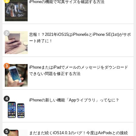
iPhoneの機能で写真サイズを確認する方法
悲報！？2021年iOS15はiPhone6sとiPhone SE(1st)がサポ
ート終了に！
iPhoneまたはiPadでメールのメッセージをダウンロード
できない問題を修正する方法
iPhoneの新しい機能「Appライブラリ」ってなに？
まだまだ続くiOS14.0.1のバグ！今度はAirPodsとの接続