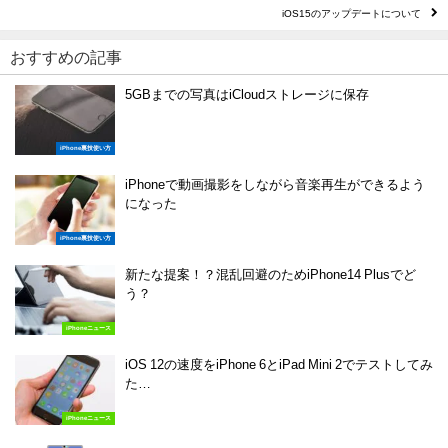
iOS15のアップデートについて
おすすめの記事
5GBまでの写真はiCloudストレージに保存
iPhone裏技使い方
iPhoneで動画撮影をしながら音楽再生ができるよう
になった
iPhone裏技使い方
新たな提案！？混乱回避のためiPhone14 Plusでど
う？
iPhoneニュース
iOS 12の速度をiPhone 6とiPad Mini 2でテストしてみ
た…
iPhoneニュース