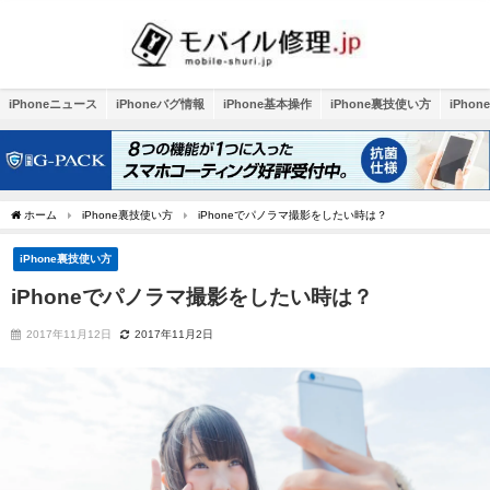
iPhoneニュース
iPhoneバグ情報
iPhone基本操作
iPhone裏技使い方
iPho
ホーム
iPhone裏技使い方
iPhoneでパノラマ撮影をしたい時は？
iPhone裏技使い方
iPhoneでパノラマ撮影をしたい時は？
2017年11月12日
2017年11月2日