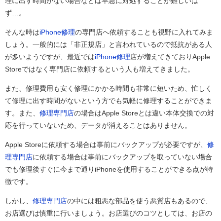
理に出す時間がない場合などは早急に対処することが難しいは
ず…。
そんな時は
iPhone修理
の専門店へ依頼することも視野に入れてみま
しょう。一般的には「非正規店」と言われているので抵抗がある人
が多いようですが、最近では
iPhone修理
店が増えてきておりApple
Storeではなく専門店に依頼するという人も増えてきました。
また、修理費用も安く修理にかかる時間も非常に短いため、忙しく
て修理に出す時間がないという方でも気軽に修理することができま
す。また、
修理専門店
の場合はApple Storeとは違い本体交換での対
応を行っていないため、データが消えることはありません。
Apple Storeに依頼する場合は事前にバックアップが必要ですが、
修
理専門店
に依頼する場合は事前にバックアップを取っていない場合
でも修理後すぐに今まで通りiPhoneを使用することができる点が特
徴です。
しかし、
修理専門店
の中には粗悪な部品を使う悪質店もあるので、
お店選びは慎重に行いましょう。お店選びのコツとしては、お店の