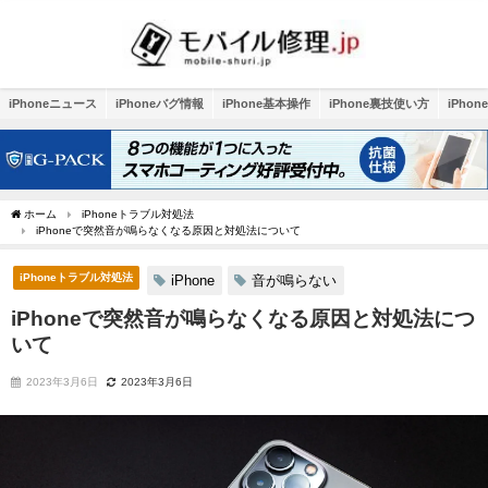
iPhoneニュース
iPhoneバグ情報
iPhone基本操作
iPhone裏技使い方
iPho
ホーム
iPhoneトラブル対処法
iPhoneで突然音が鳴らなくなる原因と対処法について
iPhoneトラブル対処法
iPhone
音が鳴らない
iPhoneで突然音が鳴らなくなる原因と対処法につ
いて
2023年3月6日
2023年3月6日