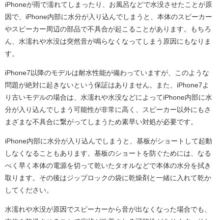
iPhoneが雨で濡れてしまったり、お風呂などで水没させたことが原
因で、iPhone内部に水分が入り込んでしまうと、本体のスピーカー
やスピーカー周辺の部品で不具合が起こることがあります。もちろ
ん、水濡れや水没は突然音が鳴らなくなってしまう原因にもなりま
す。
iPhone7以降のモデルは耐水性能が備わっていますが、このような
問題が絶対に起きないという保証はありません。また、iPhone7よ
り古いモデルの場合は、水濡れや水没などによってiPhone内部に水
分が入り込んでしまう可能性が非常に高く、スピーカー以外にもさ
まざまな不具合に繋がってしまうため素早い対処が必要です。
iPhone内部に水分が入り込んでしまうと、基板がショートして起動
しなくなることもあります。基板のショートを防ぐためには、なる
べく早く本体の電源を切って乾いたタオルなどで本体の水分を拭き
取ります。その後はジップロックの袋に乾燥剤と一緒に入れて乾か
してください。
水濡れや水没が原因でスピーカーから音が出なくなった場合でも、