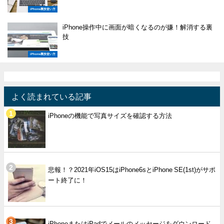
iPhone裏技使い方
iPhone操作中に画面が暗くなるのが嫌！解消する裏
技
iPhone裏技使い方
よく読まれている記事
iPhoneの機能で写真サイズを確認する方法
悲報！？2021年iOS15はiPhone6sとiPhone SE(1st)がサポ
ート終了に！
iPhoneまたはiPadでメールのメッセージをダウンロード