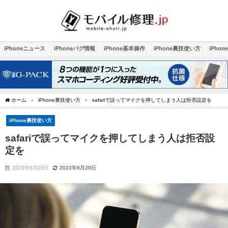
iPhoneニュース
iPhoneバグ情報
iPhone基本操作
iPhone裏技使い方
iPho
ホーム
iPhone裏技使い方
safariで誤ってマイクを押してしまう人は拒否設定を
iPhone裏技使い方
safariで誤ってマイクを押してしまう人は拒否設
定を
2023年6月29日
2023年6月29日