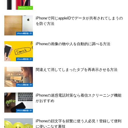
iPhoneニュース
iPhoneで同じappleIDでデータが共有されてしまうの
を防ぐ方法
iPhone裏技使い方
iPhoneの画像の物や人を自動的に調べる方法
iPhone裏技使い方
間違えて消してしまったタブを再表示させる方法
iPhone裏技使い方
iPhoneの迷惑電話対策なら着信スクリーニング機能
がおすすめ
iPhone裏技使い方
iPhoneの顔文字を頻繁に使う人必見！登録して便利
に使いこなす裏技