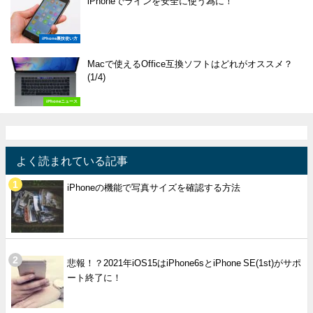
iPhoneでラインを安全に使う為に！
iPhone裏技使い方
Macで使えるOffice互換ソフトはどれがオススメ？
(1/4)
iPhoneニュース
よく読まれている記事
iPhoneの機能で写真サイズを確認する方法
悲報！？2021年iOS15はiPhone6sとiPhone SE(1st)がサポ
ート終了に！