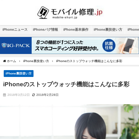
iPhoneニュース
iPhoneバグ情報
iPhone基本操作
iPhone裏技使い方
iPho
ホーム
iPhone裏技使い方
iPhoneのストップウォッチ機能はこんなに多彩
iPhone裏技使い方
iPhoneのストップウォッチ機能はこんなに多彩
2018年3月12日
2018年2月28日