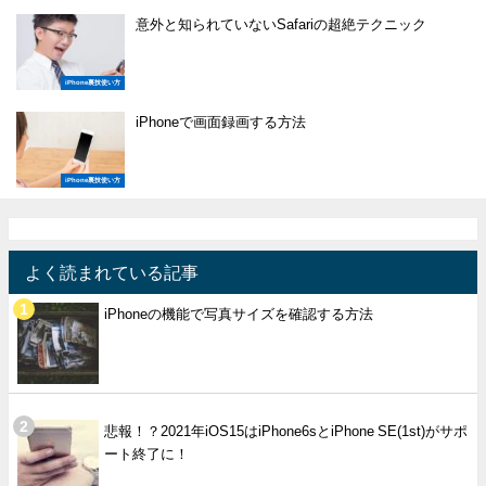
意外と知られていないSafariの超絶テクニック
iPhone裏技使い方
iPhoneで画面録画する方法
iPhone裏技使い方
よく読まれている記事
iPhoneの機能で写真サイズを確認する方法
悲報！？2021年iOS15はiPhone6sとiPhone SE(1st)がサポ
ート終了に！