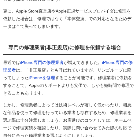
更に、Apple Store直営店やApple正規サービスプロバイダに修理を
依頼した場合は、修理ではなく「本体交換」での対応となるためデ
ータは全て失ってしまいます。
専門の修理業者(非正規店)に修理を依頼する場合
最近では
iPhone専門の修理業者
が増えてきました。
iPhone
専門の修
理業者
は、「非正規店」とも呼ばれていますが、リンゴループに陥
ってしまった
iPhoneを修理
することが可能です。修理業者に依頼を
することで、Appleのサポートよりも安価で、しかも短時間で修理で
きることもあります。
しかし、修理業者によっては技術レベルが著しく低かったり、粗悪
な部品を使って修理を行っている業者も存在するため、修理業者を
選ぶ際は十分注意しましょう。お店選びのコツとしては、ホームペ
ージで修理実績を確認したり、実際に問い合わせてみた際の対応で
自分に合った修理業者を選ぶようにしましょう。