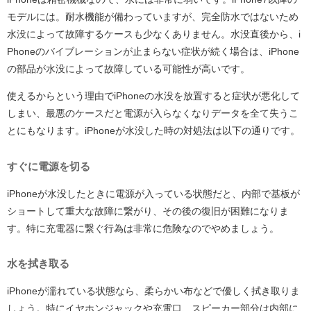
モデルには。耐水機能が備わっていますが、完全防水ではないため
水没によって故障するケースも少なくありません。水没直後から、i
Phoneのバイブレーションが止まらない症状が続く場合は、iPhone
の部品が水没によって故障している可能性が高いです。
使えるからという理由でiPhoneの水没を放置すると症状が悪化して
しまい、最悪のケースだと電源が入らなくなりデータを全て失うこ
とにもなります。iPhoneが水没した時の対処法は以下の通りです。
すぐに電源を切る
iPhoneが水没したときに電源が入っている状態だと、内部で基板が
ショートして重大な故障に繋がり、その後の復旧が困難になりま
す。特に充電器に繋ぐ行為は非常に危険なのでやめましょう。
水を拭き取る
iPhoneが濡れている状態なら、柔らかい布などで優しく拭き取りま
しょう。特にイヤホンジャックや充電口、スピーカー部分は内部に