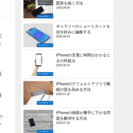
図形を描く方法
2026.08.06
iPhone裏技使い方
ギャラリーのショートカットを
自分好みに編集する
充
2026.08.04
ッ
iPhone裏技使い方
iPhoneの充電に時間がかかると
きの対処法
2026.08.02
落
iPhone裏技使い方
iPhoneのデフォルトアプリで睡
眠の質を高める方法
適
2026.07.30
iPhone裏技使い方
iPhoneの画面が勝手に下がる問
や
題を解消する方法
2026.07.28
テ
iPhone裏技使い方