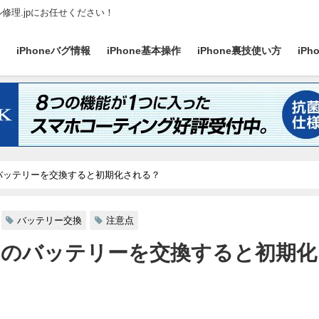
ル修理.jpにお任せください！
ス
iPhoneバグ情報
iPhone基本操作
iPhone裏技使い方
iP
eのバッテリーを交換すると初期化される？
バッテリー交換
注意点
neのバッテリーを交換すると初期
日