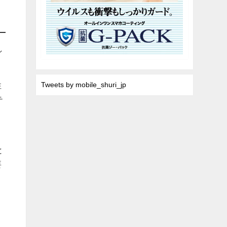
し
性
Tweets by mobile_shuri_jp
テ
と
と
要