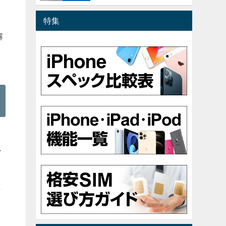
特集
。
解
」
ン
し