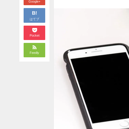
Google+
B!
はてブ
Pocket
Feedly