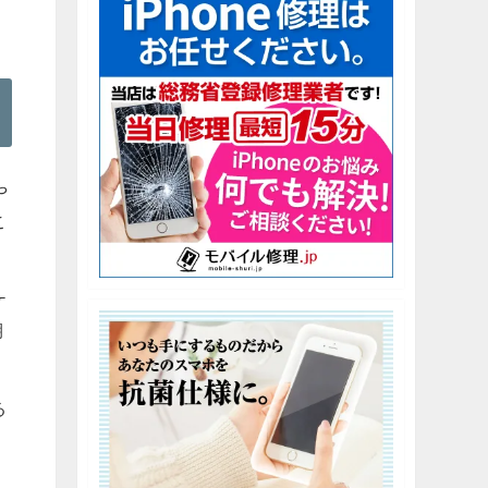
や
こ
ケ
期
。
る