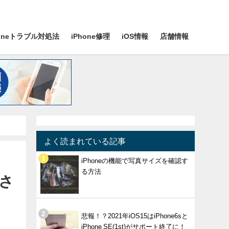
honeトラブル対処法
iPhone修理
iOS情報
店舗情報
よく読まれている記事
iPhoneの機能で写真サイズを確認す
る方法
化さ
悲報！？2021年iOS15はiPhone6sと
iPhone SE(1st)がサポート終了に！