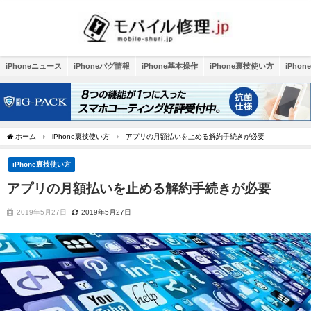
iPhoneニュース
iPhoneバグ情報
iPhone基本操作
iPhone裏技使い方
iPho
ホーム
iPhone裏技使い方
アプリの月額払いを止める解約手続きが必要
iPhone裏技使い方
アプリの月額払いを止める解約手続きが必要
2019年5月27日
2019年5月27日