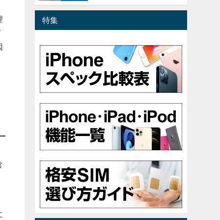
理
特集
て
因
常
に