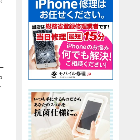
が
。
、
o
生
リ
る