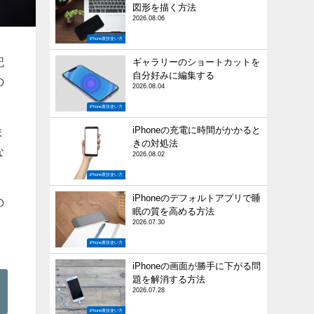
図形を描く方法
2026.08.06
iPhone裏技使い方
記
ギャラリーのショートカットを
自分好みに編集する
の
2026.08.04
iPhone裏技使い方
iPhoneの充電に時間がかかると
ま
きの対処法
な
2026.08.02
iPhone裏技使い方
iPhoneのデフォルトアプリで睡
の
眠の質を高める方法
2026.07.30
iPhone裏技使い方
iPhoneの画面が勝手に下がる問
題を解消する方法
2026.07.28
iPhone裏技使い方