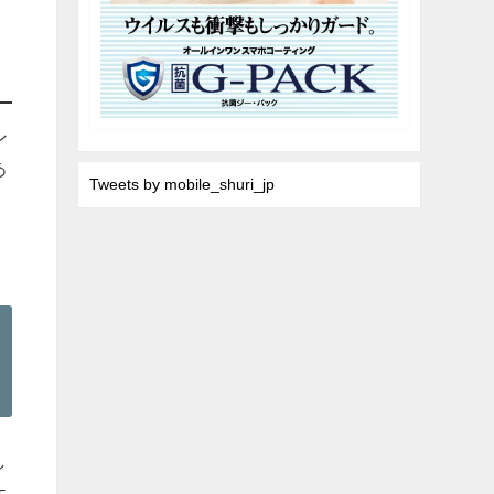
ン
あ
Tweets by mobile_shuri_jp
め
し
ケ