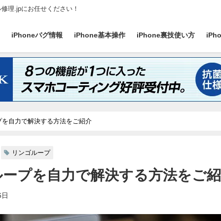
ル修理.jpにお任せください！
ス
iPhoneバグ情報
iPhone基本操作
iPhone裏技使い方
iP
ループを自力で解決する方法をご紹介
リンゴループ
ゴループを自力で解決する方法をご
6日