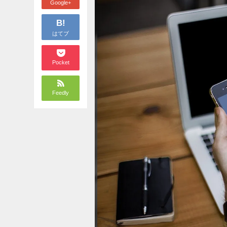
Google+
B!
はてブ
Pocket
Feedly